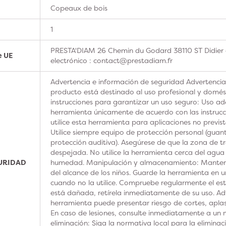
Copeaux de bois
1
PRESTA'DIAM 26 Chemin du Godard 38110 ST Didier 
e UE
electrónico : contact@prestadiam.fr
Advertencia e información de seguridad Advertencia
producto está destinado al uso profesional y domésti
instrucciones para garantizar un uso seguro: Uso ad
herramienta únicamente de acuerdo con las instrucc
utilice esta herramienta para aplicaciones no previs
Utilice siempre equipo de protección personal (guan
protección auditiva). Asegúrese de que la zona de t
despejada. No utilice la herramienta cerca del agua
GURIDAD
humedad. Manipulación y almacenamiento: Manteng
del alcance de los niños. Guarde la herramienta en u
cuando no la utilice. Compruebe regularmente el est
está dañada, retírela inmediatamente de su uso. Adv
herramienta puede presentar riesgo de cortes, aplas
En caso de lesiones, consulte inmediatamente a un m
eliminación: Siga la normativa local para la elimina