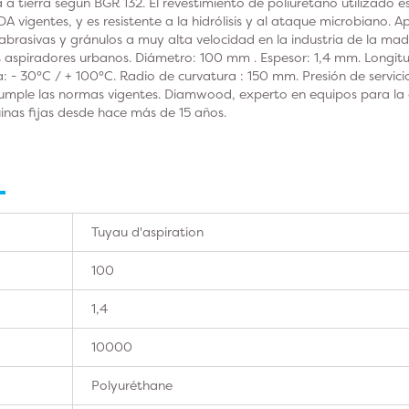
a tierra según BGR 132. El revestimiento de poliuretano utilizado 
 vigentes, y es resistente a la hidrólisis y al ataque microbiano. A
 abrasivas y gránulos a muy alta velocidad en la industria de la ma
os aspiradores urbanos. Diámetro: 100 mm . Espesor: 1,4 mm. Longitu
 - 30°C / + 100°C. Radio de curvatura : 150 mm. Presión de servicio:
umple las normas vigentes. Diamwood, experto en equipos para la 
inas fijas desde hace más de 15 años.
Tuyau d'aspiration
100
1,4
10000
Polyuréthane