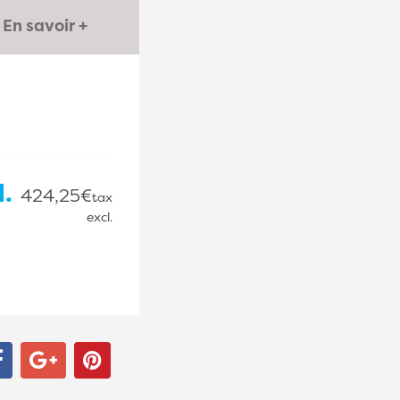
En savoir +
l.
424,25€
tax
excl.