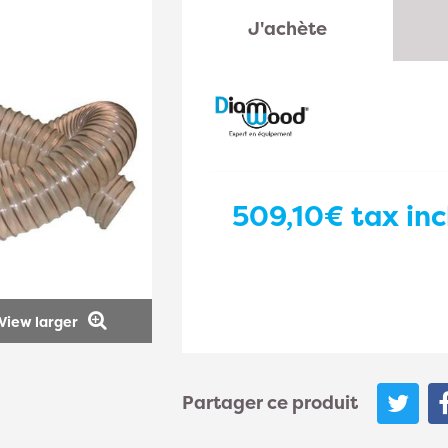
J'achète
509,10€
tax inc
View larger
Partager ce produit