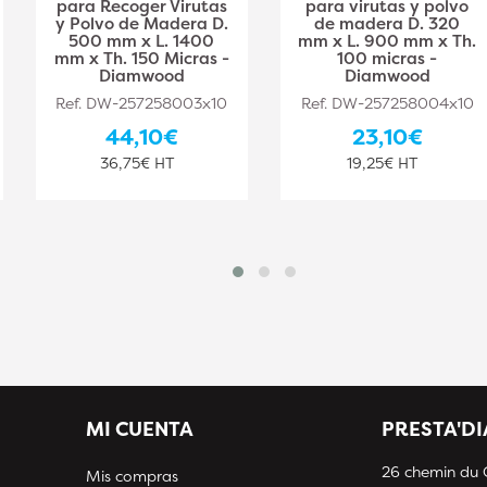
para Recoger Virutas
para virutas y polvo
y Polvo de Madera D.
de madera D. 320
500 mm x L. 1400
mm x L. 900 mm x Th.
mm x Th. 150 Micras -
100 micras -
Diamwood
Diamwood
Ref. DW-257258003x10
Ref. DW-257258004x10
44,10€
23,10€
36,75€ HT
19,25€ HT
MI CUENTA
PRESTA'D
26 chemin du
Mis compras