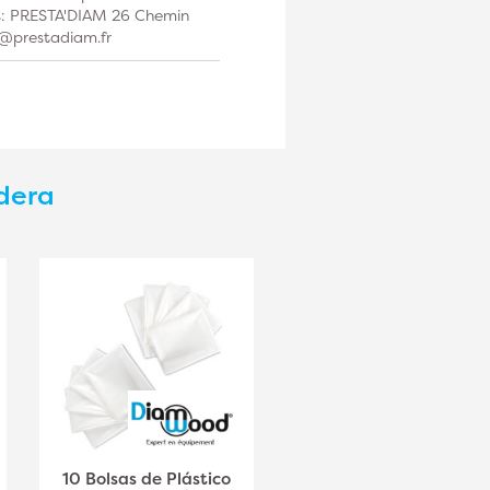
os: PRESTA'DIAM 26 Chemin
t@prestadiam.fr
adera
10 Bolsas de Plástico
10 Sacos de Plástico