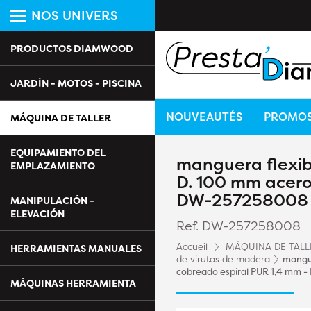
NOS UNIVERS
PRODUCTOS DIAMWOOD
JARDÍN - MOTOS - PISCINA
NOUVEAUTÉS
PROMO
MÁQUINA DE TALLER
EQUIPAMIENTO DEL
manguera flexib
EMPLAZAMIENTO
D. 100 mm acero
DW-257258008 
MANIPULACIÓN -
ELEVACIÓN
Ref. DW-257258008
Accueil
MÁQUINA DE TALL
HERRAMIENTAS MANUALES
de virutas de madera
mangue
cobreado espiral PUR 1,4 mm
MÁQUINAS HERRAMIENTA