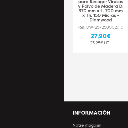
aspiración 10 M
para Recoger Virutas
madera D. 100 mm
y Polvo de Madera D.
vuelta acero
370 mm x L. 700 mm
cobreado PU 0,4 mm
x Th. 150 Micras -
- DW-257258003 -
Diamwood
Diamwood
Ref. DW-257258002x10
Ref. DW-257258003
27,90€
150,00€
23,25€ HT
125,00€ HT
INFORMACIÓN
Notre magasin