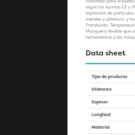
cobreado para la puesta 
según las normas CE y FDA
aspiración de partículas
metales y plásticos, y l
Translúcido. Temperatura:
Manguera flexible que c
herramientas y las máqu
Data sheet
Tipo de producto
Diámetro
Espesor
Longitud
Material