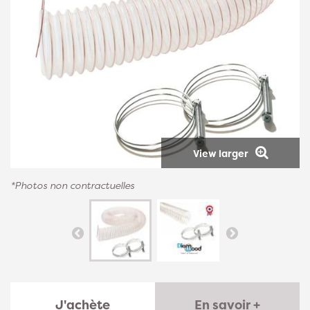
View larger
*Photos non contractuelles
J'achète
En savoir +