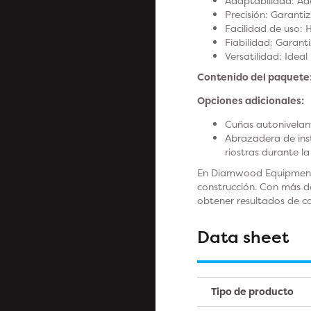
Adaptabilidad: Ad
Precisión: Garanti
Facilidad de uso: H
Fiabilidad: Garant
Versatilidad: Idea
Contenido del paquete
Opciones adicionales:
Cuñas autonivelan
Abrazadera de ins
riostras durante la
En Diamwood Equipment E
construcción. Con más d
obtener resultados de ca
Data sheet
Tipo de producto