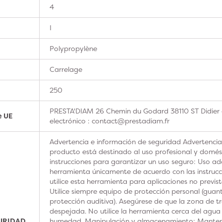
4
I
Polypropylène
Carrelage
250
PRESTA'DIAM 26 Chemin du Godard 38110 ST Didier 
e UE
electrónico : contact@prestadiam.fr
Advertencia e información de seguridad Advertencia
producto está destinado al uso profesional y domésti
instrucciones para garantizar un uso seguro: Uso ad
herramienta únicamente de acuerdo con las instrucc
utilice esta herramienta para aplicaciones no previs
Utilice siempre equipo de protección personal (guan
protección auditiva). Asegúrese de que la zona de t
despejada. No utilice la herramienta cerca del agua
GURIDAD
humedad. Manipulación y almacenamiento: Manteng