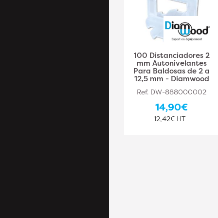
100 Distanciadores
100 Distanciadores 2
atornillables
mm Autonivelantes
autonivelantes "HI-
Para Baldosas de 2 a
FIX" de 1 mm para
12,5 mm - Diamwood
baldosas de 2 a 20
Ref. DW-888000002
mm - Diamwood
14,90€
Ref. DW-888000032
12,42€ HT
15,10€
12,58€ HT