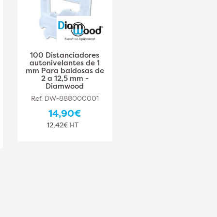
100 Distanciadores
100 Distanciadores 3
autonivelantes de 1
mm Autonivelantes
mm Para baldosas de
Para Baldosas de 2 a
2 a 12,5 mm -
12,5 mm - Diamwood
Diamwood
Ref. DW-888000003
Ref. DW-888000001
15,00€
14,90€
12,50€ HT
12,42€ HT