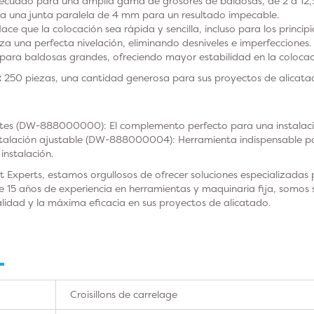
ecuado para una amplia gama de grosores de baldosas, de 2 a 12
za una junta paralela de 4 mm para un resultado impecable.
ace que la colocación sea rápida y sencilla, incluso para los principi
iza una perfecta nivelación, eliminando desniveles e imperfecciones.
l para baldosas grandes, ofreciendo mayor estabilidad en la colocac
:
250 piezas, una cantidad generosa para sus proyectos de alicata
tes (DW-888000000): El complemento perfecto para una instalació
talación ajustable (DW-888000004): Herramienta indispensable par
 instalación.
xperts, estamos orgullosos de ofrecer soluciones especializadas p
e 15 años de experiencia en herramientas y maquinaria fija, somos 
lidad y la máxima eficacia en sus proyectos de alicatado.
Croisillons de carrelage