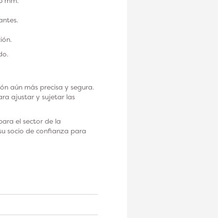
,5 mm.
antes.
ión.
do.
n aún más precisa y segura.
a ajustar y sujetar las
ara el sector de la
su socio de confianza para