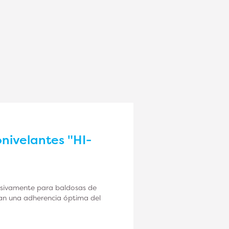
nivelantes "HI-
d
lusivamente para baldosas de
zan una adherencia óptima del