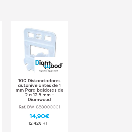
100 Distanciadores
100 Distanciadores 3
autonivelantes de 1
mm Autonivelantes
mm Para baldosas de
Para Baldosas de 2 a
2 a 12,5 mm -
12,5 mm - Diamwood
Diamwood
Ref. DW-888000003
Ref. DW-888000001
15,00€
14,90€
12,50€ HT
12,42€ HT