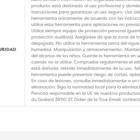
producto está destinado al uso profesional y domésti
instrucciones para garantizar un uso seguro: Uso ad
herramienta únicamente de acuerdo con las instrucc
utilice esta herramienta para aplicaciones no previs
Utilice siempre equipo de protección personal (guan
protección auditiva). Asegúrese de que la zona de t
despejada. No utilice la herramienta cerca del agua
GURIDAD
humedad. Manipulación y almacenamiento: Manteng
del alcance de los niños. Guarde la herramienta en u
cuando no la utilice. Compruebe regularmente el est
está dañada, retírela inmediatamente de su uso. Adv
herramienta puede presentar riesgo de cortes, aplas
En caso de lesiones, consulte inmediatamente a un m
eliminación: Siga la normativa local para la elimina
Persona responsable en la UE de nuestros product
du Godard 38110 ST Didier de la Tour Email: contac