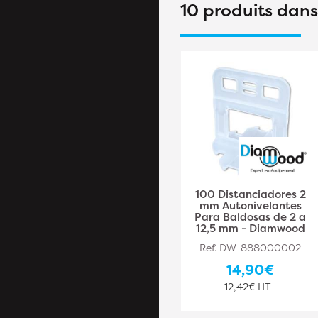
10 produits dan
100 Distanciadores
100 Distanciadores 2
atornillables
mm Autonivelantes
autonivelantes "HI-
Para Baldosas de 2 a
FIX" de 1 mm para
12,5 mm - Diamwood
baldosas de 2 a 20
Ref. DW-888000002
mm - Diamwood
14,90€
Ref. DW-888000032
12,42€ HT
15,10€
12,58€ HT