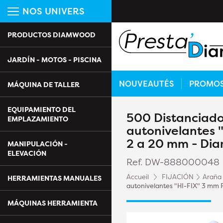
NOS UNIVERS
PRODUCTOS DIAMWOOD
JARDÍN - MOTOS - PISCINA
NOUVEAUTÉS
PROMO
MÁQUINA DE TALLER
EQUIPAMIENTO DEL
500 Distanciador
EMPLAZAMIENTO
autonivelantes 
2 a 20 mm - Di
MANIPULACIÓN -
ELEVACIÓN
Ref. DW-888000048
Accueil
FIJACIÓN
Araña 
HERRAMIENTAS MANUALES
autonivelantes "HI-FIX" 3 mm
MÁQUINAS HERRAMIENTA