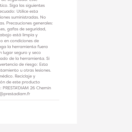
co. Siga las siguientes
ecuado: Utilice esta
iones suministradas. No
tas. Precauciones generales:
tes, gafas de seguridad,
rabajo está limpia y
 o en condiciones de
a la herramienta fuera
n lugar seguro y seco
ado de la herramienta. Si
ertencia de riesgo: Esta
tamiento u otras lesiones.
édico. Reciclaje y
ción de este producto
os: PRESTA'DIAM 26 Chemin
t@prestadiam.fr