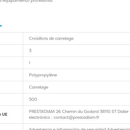
e equipamiento profesional.
Croisillons de carrelage
3
I
Polypropylène
Carrelage
500
PRESTA'DIAM 26 Chemin du Godard 38110 ST Didier 
e UE
electrónico : contact@prestadiam.fr
Advertencia e información de seguridad Advertencia