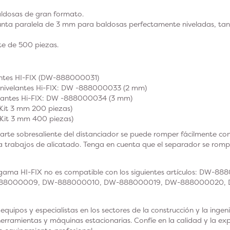
ldosas de gran formato.
unta paralela de 3 mm para baldosas perfectamente niveladas, ta
e de 500 piezas.
antes HI-FIX (DW-888000031)
onivelantes Hi-FIX: DW -888000033 (2 mm)
elantes Hi-FIX: DW -888000034 (3 mm)
it 3 mm 200 piezas)
it 3 mm 400 piezas)
arte sobresaliente del distanciador se puede romper fácilmente con e
rabajos de alicatado. Tenga en cuenta que el separador se rompe 
 gama HI-FIX no es compatible con los siguientes artículos: D
88000009, DW-888000010, DW-888000019, DW-888000020, 
ipos y especialistas en los sectores de la construcción y la ingenier
herramientas y máquinas estacionarias. Confíe en la calidad y la 