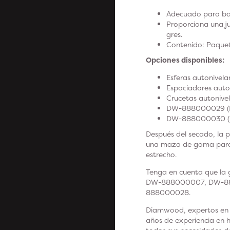
Adecuado para ba
Proporciona una j
gres.
Contenido: Paquet
Opciones disponibles:
Esferas autonivel
Espaciadores aut
Crucetas autoniv
DW-888000029 (K
DW-888000030 (K
Después del secado, la p
una maza de goma para t
estrecho.
Tenga en cuenta que la
DW-888000007, DW-8
888000028.
Diamwood, expertos en equ
años de experiencia en 