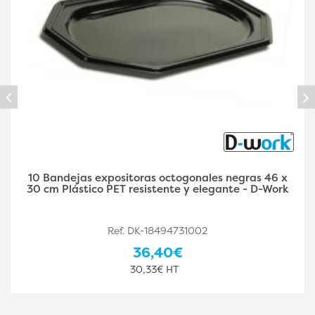
10 Bandejas de presentación octogonales negras 35
x 24 cm Plástico PET resistente y elegante - D-Work
Ref. DK-18494731003
26,50€
22,08€ HT