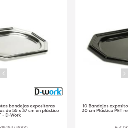
10 Bandejas expositoras octogonales negras 46 x
30 cm Plástico PET resistente y elegante - D-Work
Ref. DK-18494731002