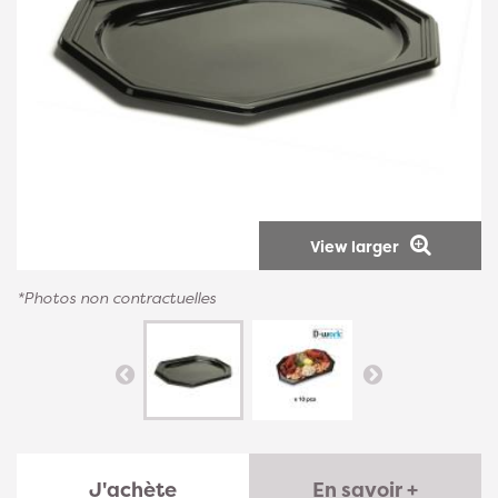
View larger
*Photos non contractuelles
J'achète
En savoir +