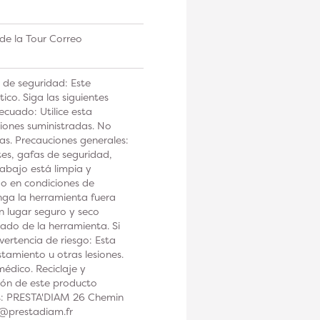
de la Tour Correo
 de seguridad: Este
co. Siga las siguientes
ecuado: Utilice esta
iones suministradas. No
tas. Precauciones generales:
tes, gafas de seguridad,
rabajo está limpia y
 o en condiciones de
a la herramienta fuera
n lugar seguro y seco
ado de la herramienta. Si
ertencia de riesgo: Esta
tamiento u otras lesiones.
édico. Reciclaje y
ción de este producto
os: PRESTA'DIAM 26 Chemin
t@prestadiam.fr