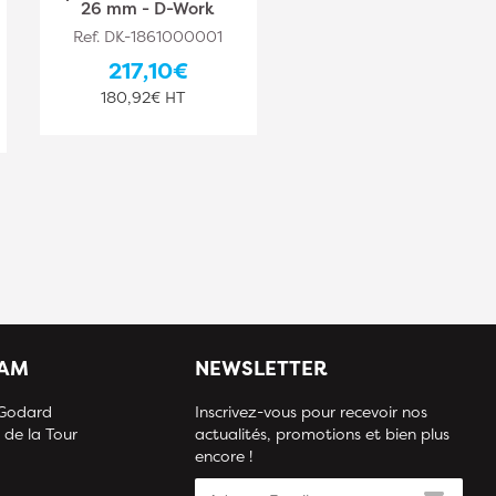
26 mm - D-Work
polea especial" - D-
Work
Ref. DK-1861000001
Ref. DK-1861000002
217,10€
31,10€
180,92€ HT
25,92€ HT
IAM
NEWSLETTER
 Godard
Inscrivez-vous pour recevoir nos
 de la Tour
actualités, promotions et bien plus
encore !