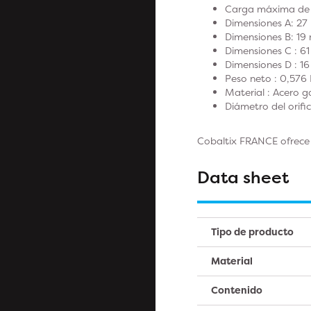
Carga máxima de t
Dimensiones A: 27
Dimensiones B: 19
Dimensiones C : 6
Dimensiones D : 1
Peso neto : 0,576 
Material : Acero 
Diámetro del orifi
Cobaltix FRANCE ofrece 
Data sheet
Tipo de producto
Material
Contenido