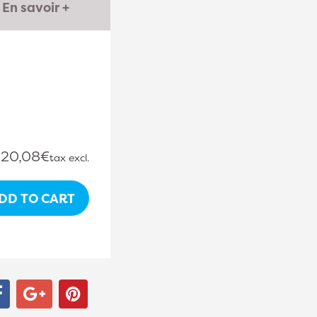
En savoir +
20,08€
tax excl.
DD TO CART