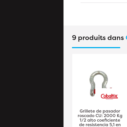
9 produits dans
5 Mousquetons à œil
Grillete de pasador
10 mm - Inox A4 - Vis
roscado CU: 2000 Kg
de sécurité - ACTON
1/2 alto coeficiente
de resistencia 5,1 en