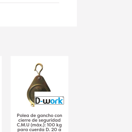
Polea de gancho con
Gancho de elevación
cierre de seguridad
giratorio con pestillo
C.M.U (máx.): 100 kg
de seguridad C.M.U
para cuerda D. 20 a
1500 Kg "Cuerda de