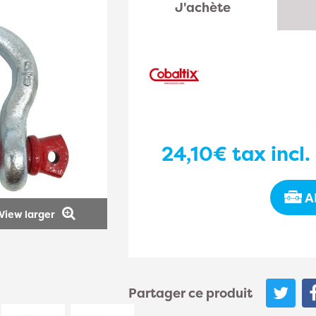
J'achète
24,10€
tax incl.
A
View larger
Partager ce produit