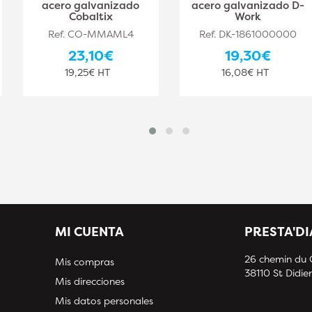
acero galvanizado
acero galvanizado D-
Cobaltix
Work
Ref. CO-MMAML4
Ref. DK-1861000000
23,10€
19,30€
19,25€ HT
16,08€ HT
MI CUENTA
PRESTA'D
26 chemin du
Mis compras
38110 St Didier
Mis direcciones
Mis datos personales