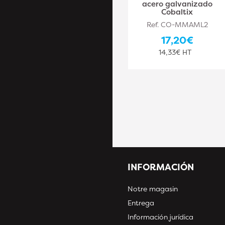
acero galvanizado
Ref. ACT-6491710
Cobaltix
56,40€
Ref. CO-MMAML2
47,00€ HT
17,20€
14,33€ HT
INFORMACIÓN
Notre magasin
Entrega
Información jurídica