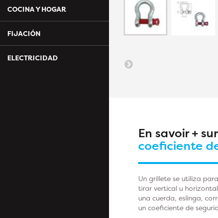
COCINA Y HOGAR
FIJACIÓN
ELECTRICIDAD
En savoir + su
coeficiente d
Un grillete se utiliza 
tirar vertical u horizont
una cuerda, eslinga, cor
un coeficiente de segurid