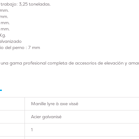
rabajo: 3,25 toneladas.
 mm.
 mm.
1 mm.
6 mm.
Kg.
galvanizado
cio del perno : 7 mm
una gama profesional completa de accesorios de elevación y amar
Manille lyre à axe vissé
Acier galvanisé
1