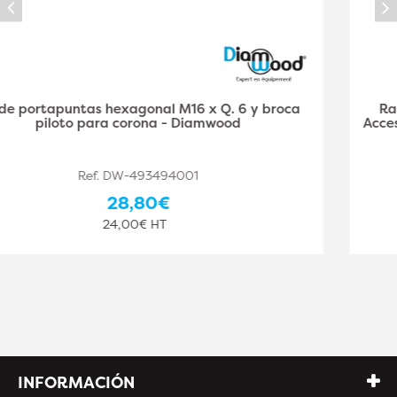
Rallonge 300 mm pour Scie Trépan – 300 mm –
Accessoire Pratique pour Découpe Précise - RIBIMEX
Ref. RIB-PRSDST300RL
39,60€
33,00€ HT
INFORMACIÓN