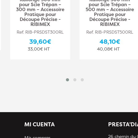
pour Scie Trépan –
pour Scie Trépan –
300 mm – Accessoire
500 mm – Accessoire
Pratique pour
Pratique pour
Découpe Précise -
Découpe Précise -
RIBIMEX
RIBIMEX
Ref. RIB-PRSDST300RL
Ref. RIB-PRSDST500RL
39,60€
48,10€
33,00€ HT
40,08€ HT
MI CUENTA
PRESTA'D
26 chemin du
Mis compras