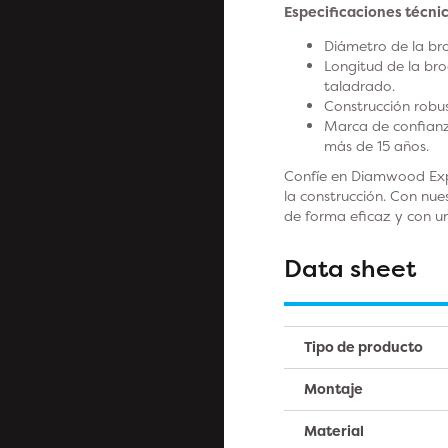
Especificaciones técnic
Diámetro de la bro
Longitud de la bro
taladrado.
Construcción robus
Marca de confianza
más de 15 años.
Confíe en Diamwood Expe
la construcción. Con nue
de forma eficaz y con un
Data sheet
Tipo de producto
Montaje
Material