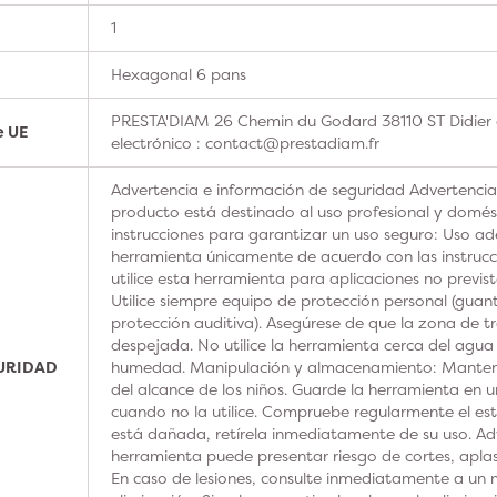
1
Hexagonal 6 pans
PRESTA'DIAM 26 Chemin du Godard 38110 ST Didier 
e UE
electrónico : contact@prestadiam.fr
Advertencia e información de seguridad Advertencia
producto está destinado al uso profesional y domésti
instrucciones para garantizar un uso seguro: Uso ad
herramienta únicamente de acuerdo con las instrucc
utilice esta herramienta para aplicaciones no previs
Utilice siempre equipo de protección personal (guan
protección auditiva). Asegúrese de que la zona de t
despejada. No utilice la herramienta cerca del agua
GURIDAD
humedad. Manipulación y almacenamiento: Manteng
del alcance de los niños. Guarde la herramienta en u
cuando no la utilice. Compruebe regularmente el est
está dañada, retírela inmediatamente de su uso. Adv
herramienta puede presentar riesgo de cortes, aplas
En caso de lesiones, consulte inmediatamente a un m