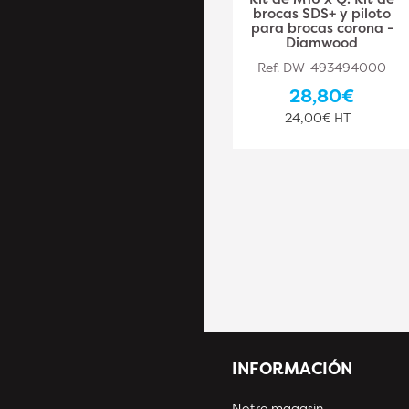
11,11 mm (7/16") +
brocas SDS+ y piloto
Foret pour Trépans
para brocas corona -
Bi-Métal D.32 – Outil
Diamwood
Précis et Efficace -
Ref. DW-493494000
LEMAN
28,80€
Ref. LEM-10070
24,00€ HT
42,90€
35,75€ HT
INFORMACIÓN
Notre magasin