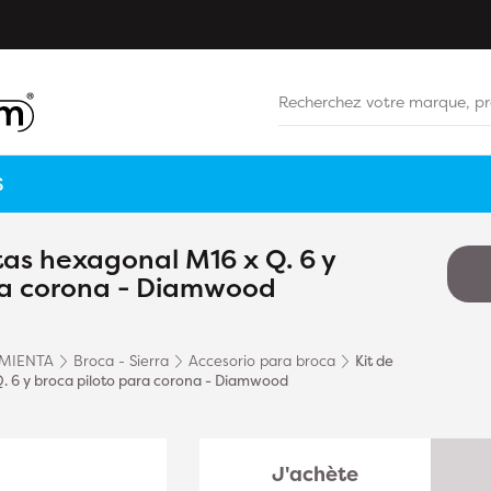
S
tas hexagonal M16 x Q. 6 y
ra corona - Diamwood
MIENTA
Broca - Sierra
Accesorio para broca
Kit de
. 6 y broca piloto para corona - Diamwood
J'achète