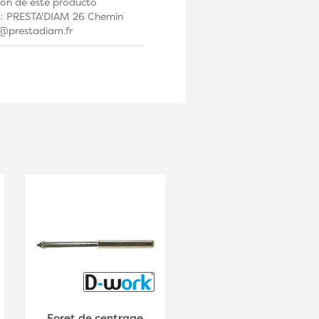
ción de este producto
os: PRESTA'DIAM 26 Chemin
t@prestadiam.fr
Foret de centrage
Réceptacle-Support