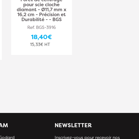
pour scie cloche
pour Scies-Clochess
diamant - Ø11,7 mm x
avec Foret de
16,2 cm - Précision et
Centrage -
Durabilité - - BGS
18,3x9,4x4 cm - Acier,
Précision et Stabilité -
Ref. BGS-3916
- BGS
18,40€
Ref. BGS-50399
15,33€ HT
20,20€
16,83€ HT
IAM
NEWSLETTER
 Godard
Inscrivez-vous pour recevoir nos