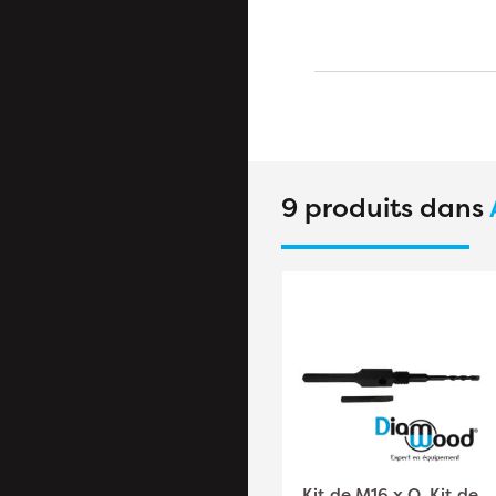
9 produits dans
Mandrin Hexagone
Kit de M16 x Q. Kit de