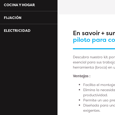
COCINA Y HOGAR
FIJACIÓN
ELECTRICIDAD
En savoir + su
piloto para 
Descubra nuestro kit po
esencial para sus trabaj
herramienta (broca) en u
Ventajas :
Facilita el montaj
Elimina la necesi
productividad.
Permite un uso pre
Diseñada para una 
exigentes.