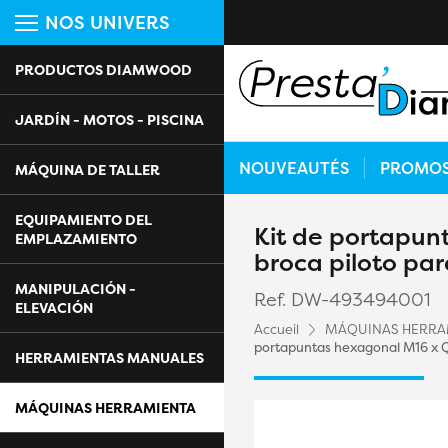
NOS UNIVERS
PRODUCTOS DIAMWOOD
JARDÍN - MOTOS - PISCINA
NOUVEAUTÉS
PROMO
MÁQUINA DE TALLER
EQUIPAMIENTO DEL
Kit de portapun
EMPLAZAMIENTO
broca piloto pa
MANIPULACIÓN -
Ref. DW-493494001
ELEVACIÓN
Accueil
MÁQUINAS HERRA
portapuntas hexagonal M16 x Q
HERRAMIENTAS MANUALES
MÁQUINAS HERRAMIENTA