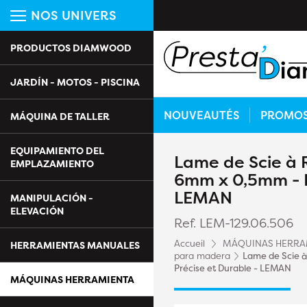
NOS UNIVERS
PRODUCTOS DIAMWOOD
JARDÍN - MOTOS - PISCINA
NOUVEAUTÉS
PROMO
MÁQUINA DE TALLER
EQUIPAMIENTO DEL
Lame de Scie à 
EMPLAZAMIENTO
6mm x 0,5mm - D
LEMAN
MANIPULACIÓN -
ELEVACIÓN
Ref. LEM-129.06.506
Accueil
MÁQUINAS HERRA
HERRAMIENTAS MANUALES
para madera
Lame de Scie 
Précise et Durable - LEMAN
MÁQUINAS HERRAMIENTA