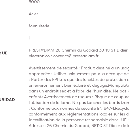
5000
Acier
Menuiserie
1
PRESTA'DIAM 26 Chemin du Godard 38110 ST Didier 
e UE
electrónico : contact@prestadiam.fr
Avertissement de sécurité : Produit destiné à un usag
appropriée : Utiliser uniquement pour la découpe de
: Porter des EPI tels que des lunettes de protection e
un environnement bien éclairé et dégagé.Manipulati
dans un endroit sec et à l'abri de l'humidité. Ne pas 
enfants.Avertissement de risques : Risque de coupures
GURIDAD
l'utilisation de la lame. Ne pas toucher les bords t
: Conforme aux normes de sécurité EN 847-1.Recyclag
conformément aux réglementations locales sur les d
Identification de la personne responsable dans l’UE
Adresse : 26 Chemin du Godard, 38110 ST Didier de la