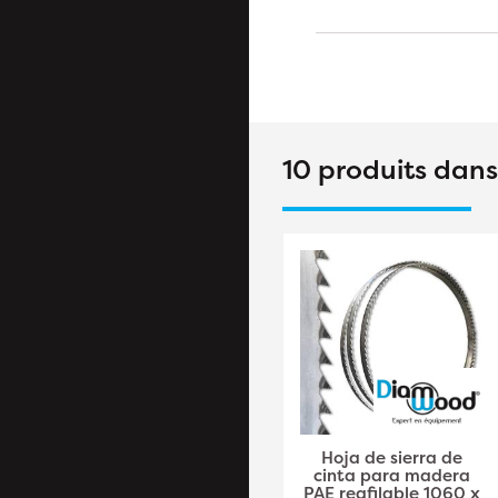
10 produits dan
Hoja de sierra de
Hoja de sierra de
cinta Madera PAE
cinta para madera
Reafilable 1490 x 6 x
PAE reafilable 1060 x