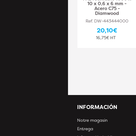
0,5 x 4 mm - Acero
10 x 0,6 x 6 mm -
C75 - Diamwood
Acero C75 -
Diamwood
Ref. DW-443444009
Ref. DW-443444000
27,10€
20,10€
22,58€ HT
16,75€ HT
INFORMACIÓN
Notre magasin
Entrega