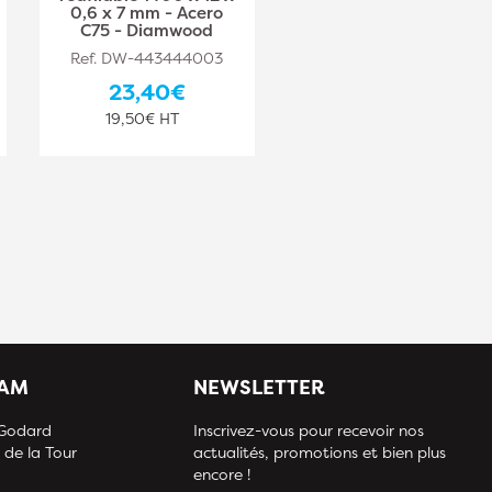
0,6 x 7 mm - Acero
0,6 x 7 mm - Acero
C75 - Diamwood
C75 - Diamwood
Ref. DW-443444003
Ref. DW-443444004
23,40€
27,10€
19,50€ HT
22,58€ HT
IAM
NEWSLETTER
 Godard
Inscrivez-vous pour recevoir nos
 de la Tour
actualités, promotions et bien plus
encore !