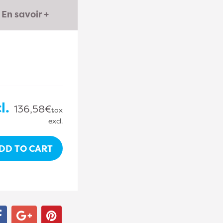
En savoir +
l.
136,58€
tax
excl.
DD TO CART