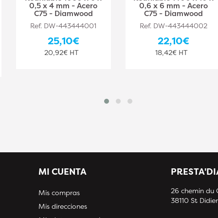
0,5 x 4 mm - Acero
0,6 x 6 mm - Acero
C75 - Diamwood
C75 - Diamwood
Ref. DW-443444001
Ref. DW-443444002
25,10€
22,10€
20,92€ HT
18,42€ HT
MI CUENTA
PRESTA'D
26 chemin du
Mis compras
38110 St Didier
Mis direcciones