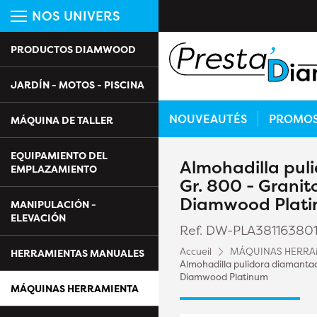
NOS UNIVERS
PRODUCTOS DIAMWOOD
JARDÍN - MOTOS - PISCINA
NOUVEAUTÉS
PROMO
MÁQUINA DE TALLER
EQUIPAMIENTO DEL
Almohadilla pul
EMPLAZAMIENTO
Gr. 800 - Granit
Diamwood Plat
MANIPULACIÓN -
ELEVACIÓN
Ref. DW-PLA38116380
Accueil
MÁQUINAS HERRA
HERRAMIENTAS MANUALES
Almohadilla pulidora diamantad
Diamwood Platinum
MÁQUINAS HERRAMIENTA