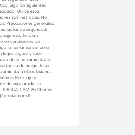
co. Siga las siguientes
ecuado: Utilice esta
iones suministradas. No
tas. Precauciones generales:
tes, gafas de seguridad,
rabajo está limpia y
 o en condiciones de
a la herramienta fuera
n lugar seguro y seco
ado de la herramienta. Si
ertencia de riesgo: Esta
tamiento u otras lesiones.
édico. Reciclaje y
ción de este producto
os: PRESTA'DIAM 26 Chemin
t@prestadiam.fr