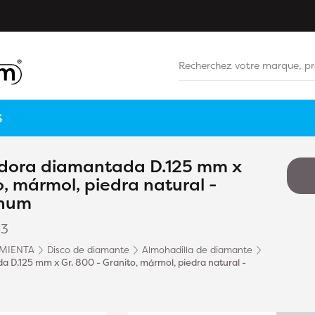
S
idora diamantada D.125 mm x
o, mármol, piedra natural -
inum
13
MIENTA
Disco de diamante
Almohadilla de diamante
a D.125 mm x Gr. 800 - Granito, mármol, piedra natural -