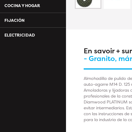
COCINA Y HOGAR
FIJACIÓN
ELECTRICIDAD
En savoir + su
- Granito, má
Almohadilla de pulido d
auto-agarre M14 D. 125 
Amoladoras y lijadoras d
profesionales de la cons
Diamwood PLATINUM son p
evitar intermediarios. E
con las instrucciones d
para la industria de la 