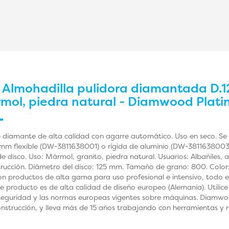
r
Almohadilla pulidora diamantada D.1
rmol, piedra natural - Diamwood Plat
e diamante de alta calidad con agarre automático. Uso en seco. Se
mm flexible (DW-3811638001) o rígida de aluminio (DW-3811638003
e disco. Uso: Mármol, granito, piedra natural. Usuarios: Albañiles, a
trucción. Diámetro del disco: 125 mm. Tamaño de grano: 800. Color
roductos de alta gama para uso profesional e intensivo, todo ell
ste producto es de alta calidad de diseño europeo (Alemania). Utili
e seguridad y las normas europeas vigentes sobre máquinas. Diamw
construcción, y lleva más de 15 años trabajando con herramientas y 