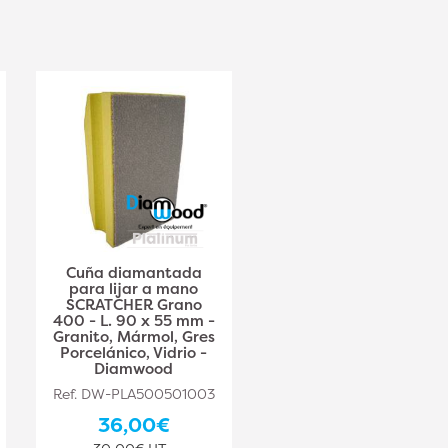
Cuña diamantada
Lijadora manual
para lijar a mano
diamantada
SCRATCHER Grano
SCRATCHER grano
400 - L. 90 x 55 mm -
600 - L. 90 x 55 mm -
Granito, Mármol, Gres
Granito, Mármol, Gres
Porcelánico, Vidrio -
Porcelánico, Vidrio -
Diamwood
Diamwood
Ref. DW-PLA500501003
Ref. DW-PLA500501004
36,00€
36,00€