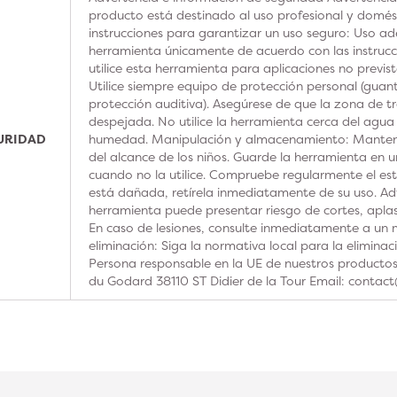
producto está destinado al uso profesional y domésti
instrucciones para garantizar un uso seguro: Uso ad
herramienta únicamente de acuerdo con las instrucc
utilice esta herramienta para aplicaciones no previs
Utilice siempre equipo de protección personal (guan
protección auditiva). Asegúrese de que la zona de t
despejada. No utilice la herramienta cerca del agua
GURIDAD
humedad. Manipulación y almacenamiento: Manteng
del alcance de los niños. Guarde la herramienta en u
cuando no la utilice. Compruebe regularmente el est
está dañada, retírela inmediatamente de su uso. Adv
herramienta puede presentar riesgo de cortes, aplas
En caso de lesiones, consulte inmediatamente a un m
eliminación: Siga la normativa local para la elimina
Persona responsable en la UE de nuestros product
du Godard 38110 ST Didier de la Tour Email: contac