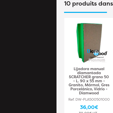
10 produits dan
Almohadilla pulidora
Lijadora manual
diamantada D.100
diamantada
mm x Gr. 400 -
SCRATCHER grano 50
Granito, mármol,
- L. 90 x 55 mm -
piedra natural -
Granito, Mármol, Gres
Diamwood Platinum
Porcelánico, Vidrio -
Diamwood
Ref. DW-PLA3811638003
Ref. DW-PLA500501000
32,70€
36,00€
27,25€ HT