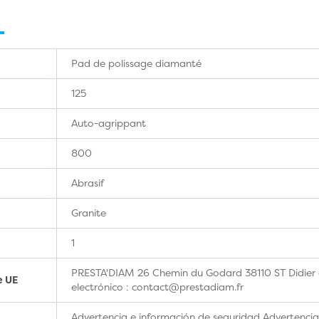
Pad de polissage diamanté
125
Auto-agrippant
800
Abrasif
Granite
1
PRESTA'DIAM 26 Chemin du Godard 38110 ST Didier 
e UE
electrónico : contact@prestadiam.fr
Advertencia e información de seguridad Advertencia