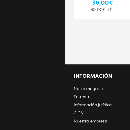
36,00€
27,25€ HT
30,00€ HT
INFORMACIÓN
Notre magasin
Entrega
Información jurídica
C.G.V.
Nuestra empresa