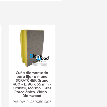
Cuña diamantada
Lijadora manual
para lijar a mano
diamantada
SCRATCHER Grano
SCRATCHER grano
400 - L. 90 x 55 mm -
600 - L. 90 x 55 mm -
Granito, Mármol, Gres
Granito, Mármol, Gres
Porcelánico, Vidrio -
Porcelánico, Vidrio -
Diamwood
Diamwood
Ref. DW-PLA500501003
Ref. DW-PLA500501004