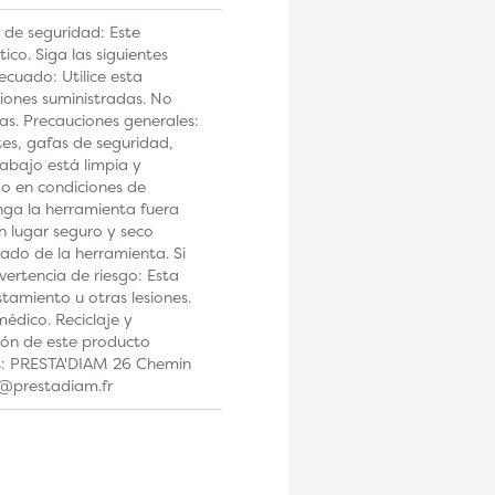
 de seguridad: Este
co. Siga las siguientes
ecuado: Utilice esta
iones suministradas. No
tas. Precauciones generales:
tes, gafas de seguridad,
rabajo está limpia y
 o en condiciones de
a la herramienta fuera
n lugar seguro y seco
ado de la herramienta. Si
ertencia de riesgo: Esta
tamiento u otras lesiones.
édico. Reciclaje y
ción de este producto
os: PRESTA'DIAM 26 Chemin
t@prestadiam.fr