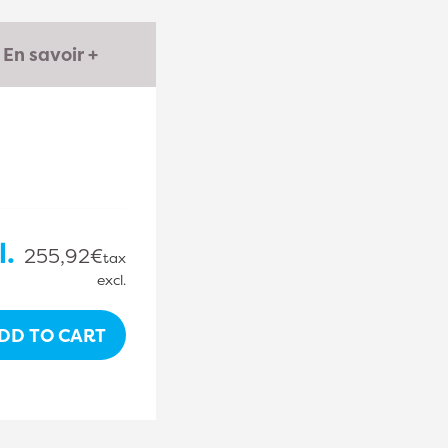
En savoir +
l.
255,92€
tax
excl.
DD TO CART