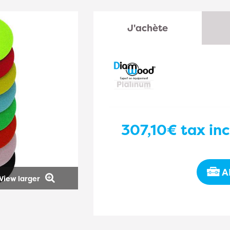
J'achète
307,10€
tax inc
A
View larger