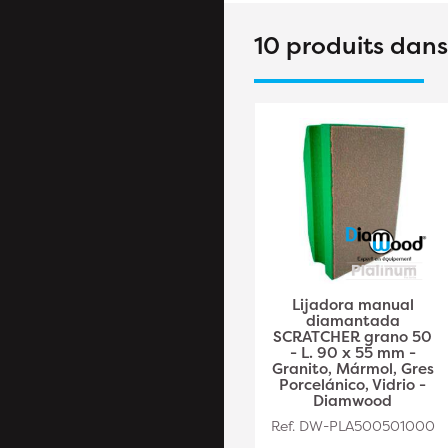
10 produits dan
Almohadilla pulidora
Lijadora manual
diamantada D.100
diamantada
mm x Gr. 400 -
SCRATCHER grano 50
Granito, mármol,
- L. 90 x 55 mm -
piedra natural -
Granito, Mármol, Gres
Diamwood Platinum
Porcelánico, Vidrio -
Diamwood
Ref. DW-PLA3811638003
Ref. DW-PLA500501000
32,70€