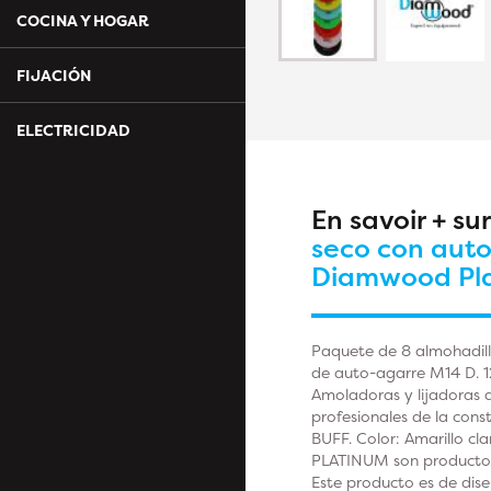
COCINA Y HOGAR
FIJACIÓN
ELECTRICIDAD
En savoir + su
seco con auto
Diamwood Pl
Paquete de 8 almohadill
de auto-agarre M14 D. 1
Amoladoras y lijadoras d
profesionales de la co
BUFF. Color: Amarillo cl
PLATINUM son productos d
Este producto es de dise