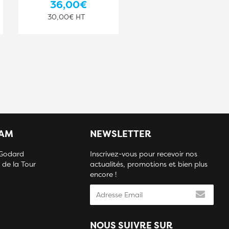
36,00€
36,00€
30,00€ HT
30,00€ HT
IAM
NEWSLETTER
 Godard
Inscrivez-vous pour recevoir nos
 de la Tour
actualités, promotions et bien plus
encore !
NOUS SUIVRE SUR