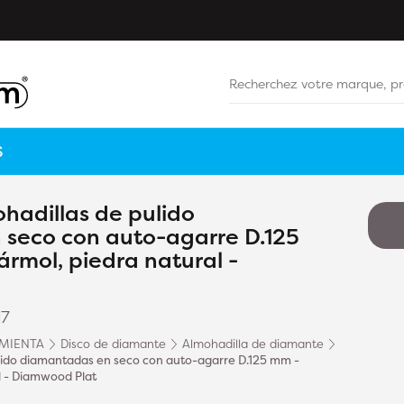
S
hadillas de pulido
seco con auto-agarre D.125
rmol, piedra natural -
17
MIENTA
Disco de diamante
Almohadilla de diamante
lido diamantadas en seco con auto-agarre D.125 mm -
l - Diamwood Plat