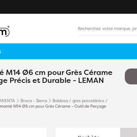
S
é M14 Ø6 cm pour Grès Cérame
age Précis et Durable - LEMAN
MIENTA
Broca - Sierra
Baldosa / gres porcelánico /
amanté M14 Ø6 cm pour Grès Cérame – Outil de Perçage