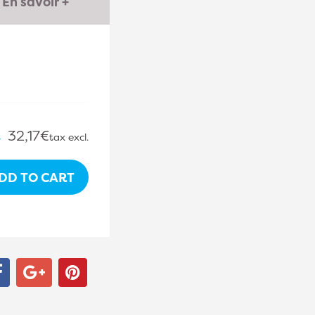
En savoir +
.
32,17€
tax excl.
DD TO CART