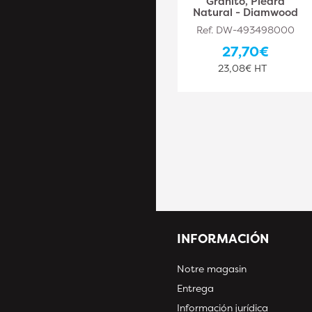
Porcelánico, Granito,
Granito, Piedra
Piedra Natural -
Natural - Diamwood
Diamwood
Ref. DW-493498000
Ref. DW-493498009
27,70€
51,70€
23,08€ HT
43,08€ HT
INFORMACIÓN
Notre magasin
Entrega
Información jurídica