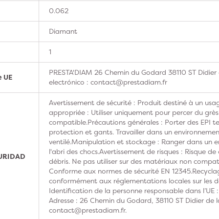
0.062
Diamant
1
PRESTA'DIAM 26 Chemin du Godard 38110 ST Didier 
e UE
electrónico : contact@prestadiam.fr
Avertissement de sécurité : Produit destiné à un usag
appropriée : Utiliser uniquement pour percer du grè
compatible.Précautions générales : Porter des EPI te
protection et gants. Travailler dans un environnement
ventilé.Manipulation et stockage : Ranger dans un en
l'abri des chocs.Avertissement de risques : Risque de
GURIDAD
débris. Ne pas utiliser sur des matériaux non compat
Conforme aux normes de sécurité EN 12345.Recyclage
conformément aux réglementations locales sur les 
Identification de la personne responsable dans l’UE
Adresse : 26 Chemin du Godard, 38110 ST Didier de la
contact@prestadiam.fr.