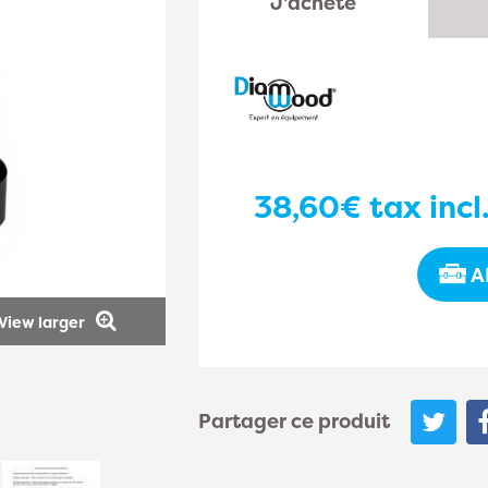
J'achète
38,60€
tax incl
A
View larger
Partager ce produit