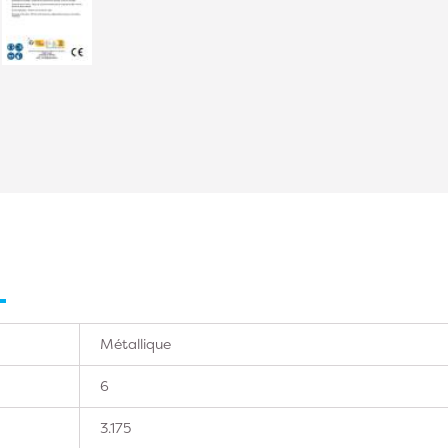
Métallique
6
3.175