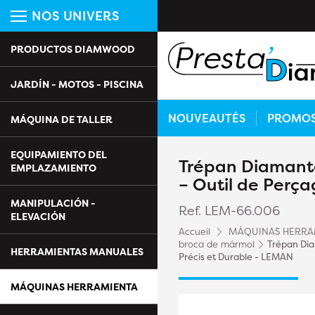
NOS UNIVERS
PRODUCTOS DIAMWOOD
JARDÍN - MOTOS - PISCINA
NOUVEAUTÉS
PROMO
MÁQUINA DE TALLER
EQUIPAMIENTO DEL
Trépan Diamant
EMPLAZAMIENTO
– Outil de Perç
MANIPULACIÓN -
Ref. LEM-66.006
ELEVACIÓN
Accueil
MÁQUINAS HERRA
broca de mármol
Trépan Di
HERRAMIENTAS MANUALES
Précis et Durable - LEMAN
MÁQUINAS HERRAMIENTA