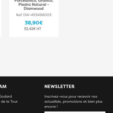
Porcelánico, Granito,
Porcelánico, Granito,
Piedra Natural -
Piedra Natural -
Diamwood
Diamwood
Ref. DW-493498003
Ref. DW-493498004
38,90€
46,30€
32,42€ HT
38,58€ HT
IAM
NEWSLETTER
 Godard
Inscrivez-vous pour recevoir nos
 de la Tour
actualités, promotions et bien plus
encore !