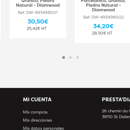
Granito, Piedra
Porcelánico, Granito,
Natural - Diamwood
Piedra Natural -
Diamwood
Ref. DW-493498001
Ref. DW-493498002
30,50€
34,20€
25,42€ HT
28,50€ HT
MI CUENTA
PRESTA'D
26 chemin du
Mis compras
38110 St Didier
Mis direcciones
Mis datos personales