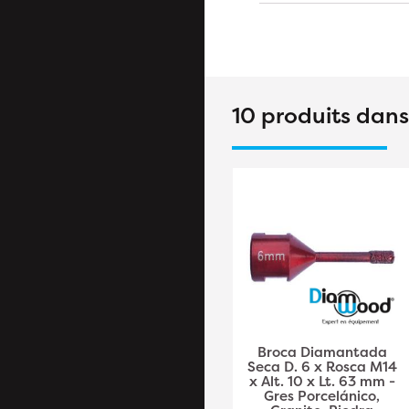
10 produits dan
Broca Diamantada
Broca Diamantada
Seca D. 35 x Rosca
Seca D. 6 x Rosca M14
M14 x Alt. 15 x Lt. 76
x Alt. 10 x Lt. 63 mm -
mm - Gres
Gres Porcelánico,