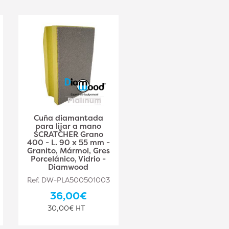
Cuña diamantada
Lijadora manual
para lijar a mano
diamantada
SCRATCHER Grano
SCRATCHER grano
400 - L. 90 x 55 mm -
600 - L. 90 x 55 mm -
Granito, Mármol, Gres
Granito, Mármol, Gres
Porcelánico, Vidrio -
Porcelánico, Vidrio -
Diamwood
Diamwood
Ref. DW-PLA500501003
Ref. DW-PLA500501004
36,00€
36,00€
30,00€ HT
30,00€ HT