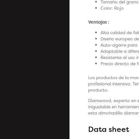
Tamaño del grano
Color: Rojo
Ventajas :
Alta calidad de fa
Diseño europeo de
Auto-agarre para u
Adaptable a difere
Resistente al uso i
Precio directo de 
Los productos de la mar
profesional intensivo. T
producto.
Diamwood, experto en eq
inigualable en herramien
esta almohadilla diama
Data sheet