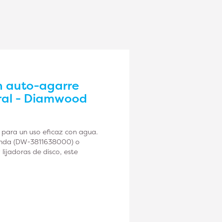
n auto-agarre
ural - Diamwood
 para un uso eficaz con agua.
blanda (DW-3811638000) o
ijadoras de disco, este