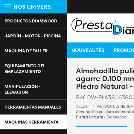
NOS UNIVERS
PRODUCTOS DIAMWOOD
JARDÍN - MOTOS - PISCINA
NOUVEAUTÉS
PROMO
MÁQUINA DE TALLER
EQUIPAMIENTO DEL
Almohadilla pul
EMPLAZAMIENTO
agarre D.100 mm 
Piedra Natural
MANIPULACIÓN -
ELEVACIÓN
Ref. DW-PLA38116380
Accueil
MÁQUINAS HERRA
HERRAMIENTAS MANUALES
Almohadilla pulidora diamantad
Piedra Natural - Diamwood
MÁQUINAS HERRAMIENTA