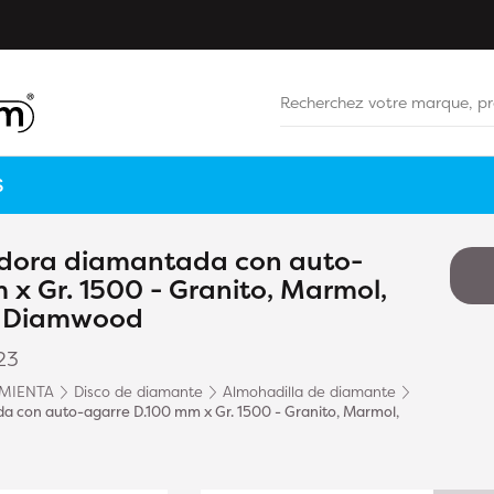
S
idora diamantada con auto-
x Gr. 1500 - Granito, Marmol,
 - Diamwood
23
MIENTA
Disco de diamante
Almohadilla de diamante
a con auto-agarre D.100 mm x Gr. 1500 - Granito, Marmol,