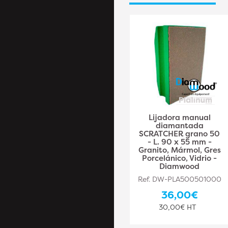
Almohadilla pulidora
Lijadora manual
diamantada D.100
diamantada
mm x Gr. 400 -
SCRATCHER grano 50
Granito, mármol,
- L. 90 x 55 mm -
piedra natural -
Granito, Mármol, Gres
Diamwood Platinum
Porcelánico, Vidrio -
Diamwood
Ref. DW-PLA3811638003
Ref. DW-PLA500501000
32,70€
36,00€
27,25€ HT
30,00€ HT