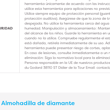
herramienta únicamente de acuerdo con las instrucc
utilice esta herramienta para aplicaciones no previs
Utilice siempre equipo de protección personal (guan
protección auditiva). Asegúrese de que la zona de t
despejada. No utilice la herramienta cerca del agua
GURIDAD
humedad. Manipulación y almacenamiento: Manteng
del alcance de los niños. Guarde la herramienta en u
cuando no la utilice. Compruebe regularmente el est
está dañada, retírela inmediatamente de su uso. Adv
herramienta puede presentar riesgo de cortes, aplas
En caso de lesiones, consulte inmediatamente a un m
eliminación: Siga la normativa local para la elimina
Persona responsable en la UE de nuestros product
du Godard 38110 ST Didier de la Tour Email: contac
s
Almohadilla de diamante