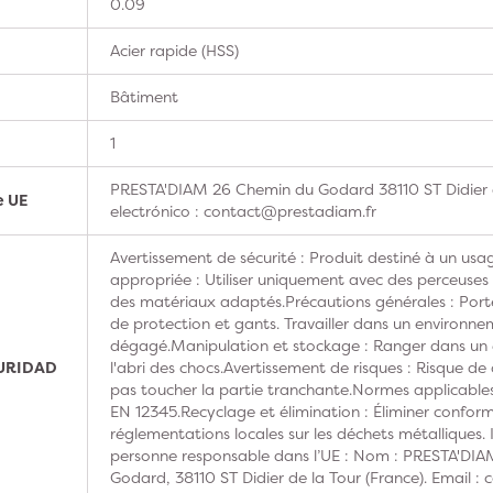
0.09
Acier rapide (HSS)
Bâtiment
1
PRESTA'DIAM 26 Chemin du Godard 38110 ST Didier 
e UE
electrónico : contact@prestadiam.fr
Avertissement de sécurité : Produit destiné à un usag
appropriée : Utiliser uniquement avec des perceuses
des matériaux adaptés.Précautions générales : Porte
de protection et gants. Travailler dans un environne
dégagé.Manipulation et stockage : Ranger dans un en
GURIDAD
l'abri des chocs.Avertissement de risques : Risque de
pas toucher la partie tranchante.Normes applicabl
EN 12345.Recyclage et élimination : Éliminer confo
réglementations locales sur les déchets métalliques. 
personne responsable dans l’UE : Nom : PRESTA'DIA
Godard, 38110 ST Didier de la Tour (France). Email :