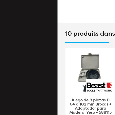
10 produits dan
Trepans HSS Bi-Métal
Juego de 8 piezas D.
D.16 H38 – Outil de
64 a 102 mm Brocas +
Perçage Précis et
Adaptador para
Durable - LEMAN
Madera, Yeso - 588115