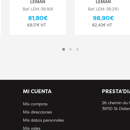
LEMAN
LEMAN
Ref. LEM-38.168
Ref. LEM-38.210
81,80€
98,90€
68,17€ HT
82,42€ HT
MI CUENTA
PRESTA'D
26 chemin du
Mis compras
38110 St Didier
Mis direcciones
Mis datos personales
Mis vales