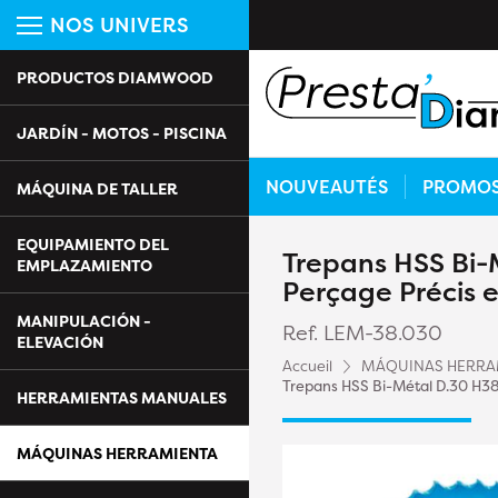
NOS UNIVERS
PRODUCTOS DIAMWOOD
JARDÍN - MOTOS - PISCINA
NOUVEAUTÉS
PROMO
MÁQUINA DE TALLER
EQUIPAMIENTO DEL
Trepans HSS Bi-
EMPLAZAMIENTO
Perçage Précis 
MANIPULACIÓN -
Ref. LEM-38.030
ELEVACIÓN
Accueil
MÁQUINAS HERRA
Trepans HSS Bi-Métal D.30 H38
HERRAMIENTAS MANUALES
MÁQUINAS HERRAMIENTA