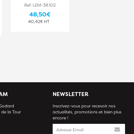
Ref. LEM-38.102
Ref. LEM-38.108
48,50€
55,00€
40,42€ HT
45,83€ HT
IAM
NEWSLETTER
 Godard
Inscrivez-vous pour recevoir nos
 de la Tour
actualités, promotions et bien plus
encore !