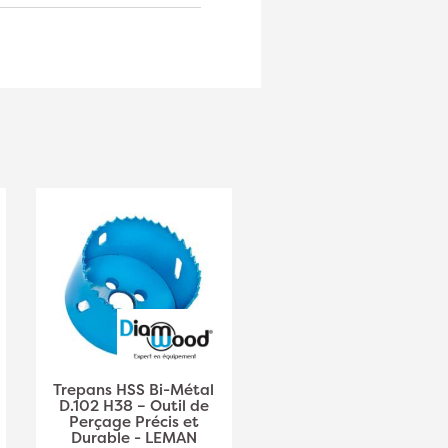
Trepans HSS Bi-Métal
Trepans HSS Bi-Métal
D.102 H38 – Outil de
D.108 H38 – Outil de
Perçage Précis et
Perçage Précis et
Durable - LEMAN
Durable - LEMAN