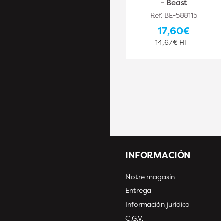
- Beast
Ref. LEM-38.016
Ref. BE-588115
27,10€
17,60€
22,58€ HT
14,67€ HT
INFORMACIÓN
Notre magasin
Entrega
Información jurídica
C.G.V.