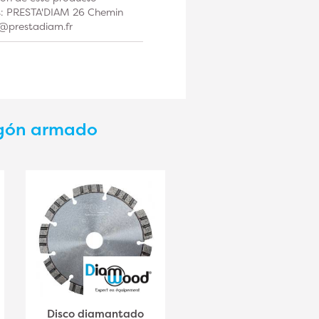
os: PRESTA'DIAM 26 Chemin
t@prestadiam.fr
igón armado
Disco diamantado
Disco diamantado