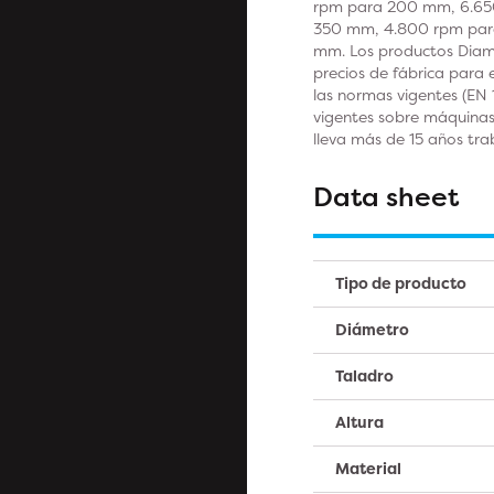
rpm para 200 mm, 6.65
350 mm, 4.800 rpm par
mm. Los productos Diam
precios de fábrica para 
las normas vigentes (EN 
vigentes sobre máquinas.
lleva más de 15 años tr
Data sheet
Tipo de producto
Diámetro
Taladro
Altura
Material