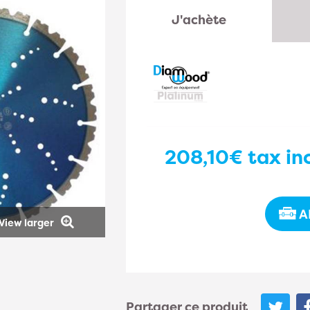
J'achète
208,10€
tax inc
A
View larger
Partager ce produit