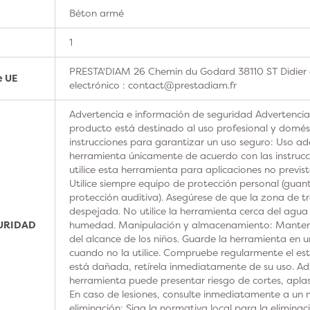
Béton armé
1
PRESTA'DIAM 26 Chemin du Godard 38110 ST Didier 
e UE
electrónico : contact@prestadiam.fr
Advertencia e información de seguridad Advertencia
producto está destinado al uso profesional y domésti
instrucciones para garantizar un uso seguro: Uso ad
herramienta únicamente de acuerdo con las instrucc
utilice esta herramienta para aplicaciones no previs
Utilice siempre equipo de protección personal (guan
protección auditiva). Asegúrese de que la zona de t
despejada. No utilice la herramienta cerca del agua
GURIDAD
humedad. Manipulación y almacenamiento: Manteng
del alcance de los niños. Guarde la herramienta en u
cuando no la utilice. Compruebe regularmente el est
está dañada, retírela inmediatamente de su uso. Adv
herramienta puede presentar riesgo de cortes, aplas
En caso de lesiones, consulte inmediatamente a un m
eliminación: Siga la normativa local para la elimina