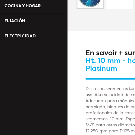
COCINA Y HOGAR
FIJACIÓN
ELECTRICIDAD
En savoir + su
Ht. 10 mm - h
Platinum
Disco con segmentos tur
uso. Alta velocidad de c
Adecuado para máquina: 
hormigón, bloques de bris
profesionales de la cons
segmentos: 10 mm. Espe
M/S para otros diámetro
12.250 rpm para D.125 