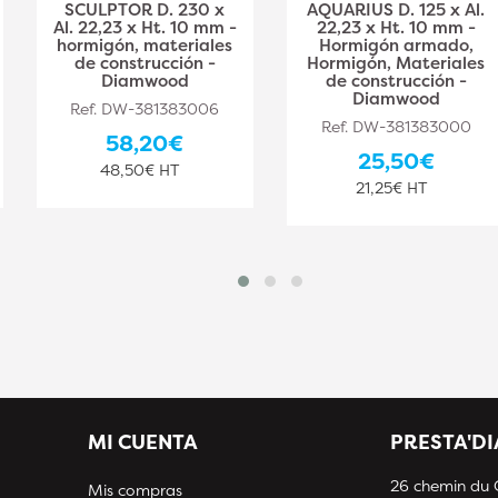
SCULPTOR D. 230 x
AQUARIUS D. 125 x Al.
Al. 22,23 x Ht. 10 mm -
22,23 x Ht. 10 mm -
hormigón, materiales
Hormigón armado,
de construcción -
Hormigón, Materiales
Diamwood
de construcción -
Diamwood
Ref. DW-381383006
Ref. DW-381383000
58,20€
25,50€
48,50€ HT
21,25€ HT
MI CUENTA
PRESTA'D
26 chemin du
Mis compras