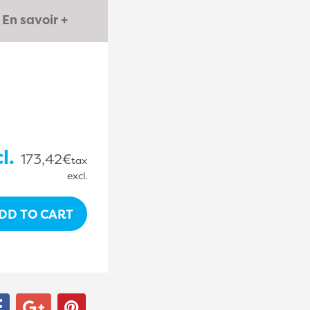
En savoir +
l.
173,42€
tax
excl.
DD TO CART