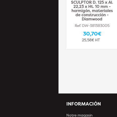
Pro ULTRA SONIC D.
SCULPTOR D. 125 x Al.
125 x Al. 22,23 x Ht. 10
22,23 x Ht. 10 mm -
mm - Baldosas,
hormigón, materiales
Granito, Hormigón
de construcción -
Armado - Diamwood
Diamwood
Ref. DW-PLA381383004
Ref. DW-381383005
38,10€
30,70€
31,75€ HT
25,58€ HT
INFORMACIÓN
Notre magasin