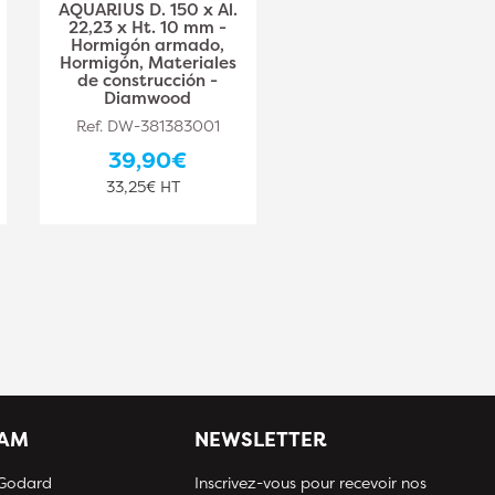
AQUARIUS D. 150 x Al.
AQUARIUS D. 230 x Al.
22,23 x Ht. 10 mm -
22,23 x Ht. 10 mm -
Hormigón armado,
hormigón armado,
Hormigón, Materiales
hormigón, materiales
de construcción -
de construcción -
Diamwood
Diamwood
Ref. DW-381383001
Ref. DW-381383002
39,90€
57,30€
33,25€ HT
47,75€ HT
IAM
NEWSLETTER
 Godard
Inscrivez-vous pour recevoir nos