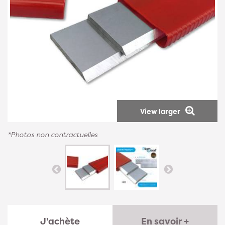
View larger
*Photos non contractuelles
J'achète
En savoir +