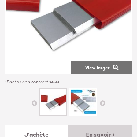
View larger
*Photos non contractuelles
J'achète
En savoir +