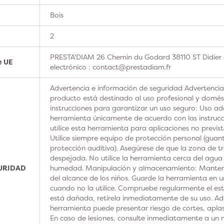
Bois
2
PRESTA'DIAM 26 Chemin du Godard 38110 ST Didier 
e UE
electrónico : contact@prestadiam.fr
Advertencia e información de seguridad Advertencia
producto está destinado al uso profesional y domésti
instrucciones para garantizar un uso seguro: Uso ad
herramienta únicamente de acuerdo con las instrucc
utilice esta herramienta para aplicaciones no previs
Utilice siempre equipo de protección personal (guan
protección auditiva). Asegúrese de que la zona de t
despejada. No utilice la herramienta cerca del agua
GURIDAD
humedad. Manipulación y almacenamiento: Manteng
del alcance de los niños. Guarde la herramienta en u
cuando no la utilice. Compruebe regularmente el est
está dañada, retírela inmediatamente de su uso. Adv
herramienta puede presentar riesgo de cortes, aplas
En caso de lesiones, consulte inmediatamente a un m