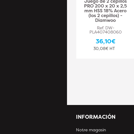
Juego de 2 cepillos
Juego de 2 cepillos
PRO 410 x 25 x 2,5
PRO 200 x 20 x 2,5
mm HSS 18% Acero
mm HSS 18% Acero
(los 2 cepillos) -
(los 2 cepillos) -
Diamwood
Diamwoo
Ref. DW-PLA407408069
Ref. DW-
PLA407408060
64,10€
36,10€
53,42€ HT
30,08€ HT
INFORMACIÓN
Notre magasin