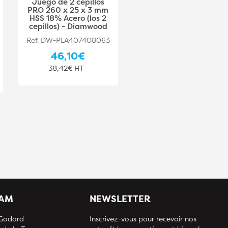
Juego de 2 cepillos
Juego de 2 cepillos
PRO 260 x 25 x 3 mm
PRO 310 x 20 x 2,5
HSS 18% Acero (los 2
mm HSS 18% Acero
cepillos) - Diamwood
(los 2 cepillos) -
Diamwood
Ref. DW-PLA407408063
Ref. DW-PLA407408064
46,10€
48,10€
38,42€ HT
40,08€ HT
IAM
NEWSLETTER
 Godard
Inscrivez-vous pour recevoir nos