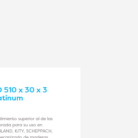
 510 x 30 x 3
atinum
miento superior al de las
ibrada para su uso en
OBLAND, KITY, SCHEPPACH,
mecanizado de maderas