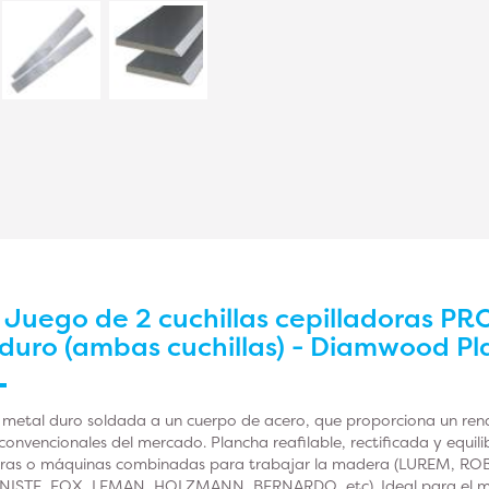
r
Juego de 2 cuchillas cepilladoras PRO
duro (ambas cuchillas) - Diamwood Pl
 metal duro soldada a un cuerpo de acero, que proporciona un rendi
onvencionales del mercado. Plancha reafilable, rectificada y equil
doras o máquinas combinadas para trabajar la madera (LUREM, R
NISTE, FOX, LEMAN, HOLZMANN, BERNARDO, etc). Ideal para el 