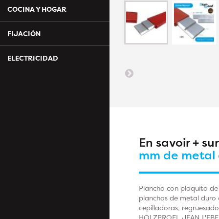
COCINA Y HOGAR
FIJACIÓN
ELECTRICIDAD
En savoir + su
mm de metal 
Plancha con plaquita de
planchas de metal duro c
cepilladoras, regruesa
HOLZPROFI, JEAN L'EBE