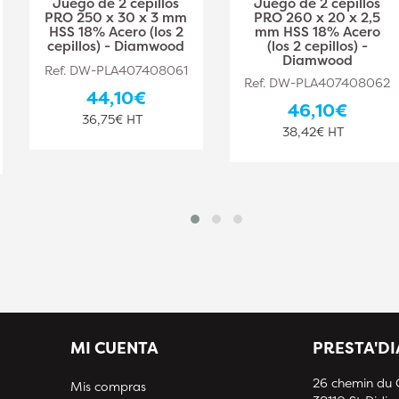
Juego de 2 cepillos
Juego de 2 cepillos
PRO 250 x 30 x 3 mm
PRO 260 x 20 x 2,5
HSS 18% Acero (los 2
mm HSS 18% Acero
cepillos) - Diamwood
(los 2 cepillos) -
Diamwood
Ref. DW-PLA407408061
Ref. DW-PLA407408062
44,10€
46,10€
36,75€ HT
38,42€ HT
MI CUENTA
PRESTA'D
26 chemin du
Mis compras