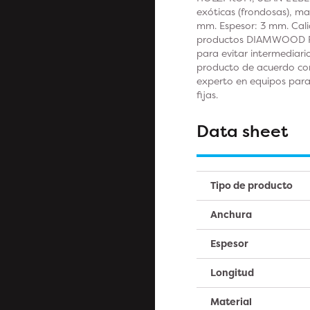
exóticas (frondosas), m
mm. Espesor: 3 mm. Calid
productos DIAMWOOD PLAT
para evitar intermediari
producto de acuerdo con
experto en equipos para
fijas.
Data sheet
Tipo de producto
Anchura
Espesor
Longitud
Material