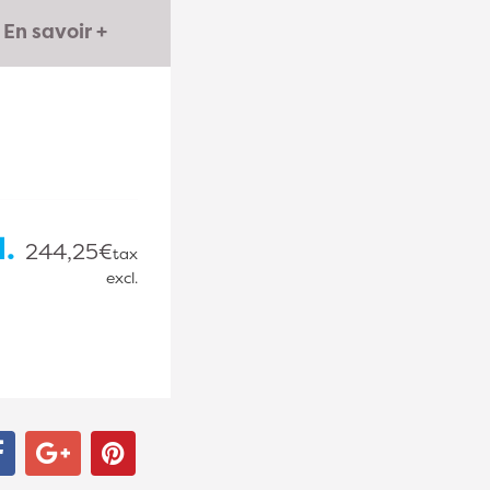
En savoir +
l.
244,25€
tax
excl.