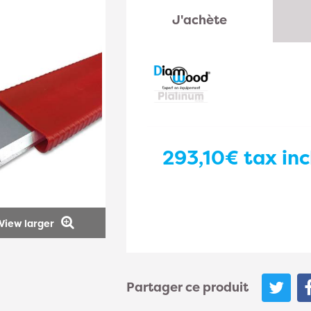
J'achète
293,10€
tax inc
View larger
Partager ce produit