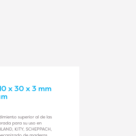
710 x 30 x 3 mm
num
miento superior al de las
ibrada para su uso en
OBLAND, KITY, SCHEPPACH,
mecanizado de maderas