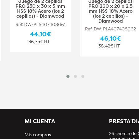
Juego de 2 cepillos
Juego de 2 cepillos
PRO 250 x 30 x 3 mm
PRO 260 x 20 x 2,5
HSS 18% Acero (los 2
mm HSS 18% Acero
cepillos) - Diamwood
(los 2 cepillos) -
Diamwood
Ref. DW-PLA407408061
Ref. DW-PLA407408062
44,10€
46,10€
36,75€ HT
38,42€ HT
MI CUENTA
PRESTA'D
26 chemin du
Mis compras