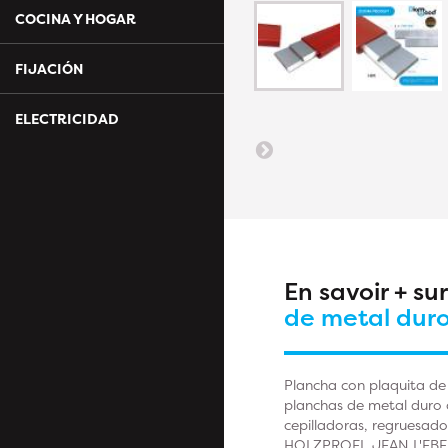
COCINA Y HOGAR
FIJACIÓN
ELECTRICIDAD
En savoir + su
de metal duro
Plancha con plaquita de
planchas de metal duro c
cepilladoras, regruesa
HOLZPROFI, JEAN L'EBE