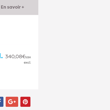
En savoir +
.
340,08€
tax
excl.