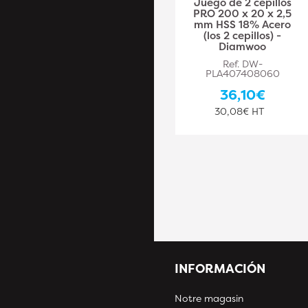
Juego de 2 cepillos
Juego de 2 cepillos
PRO 410 x 25 x 2,5
PRO 200 x 20 x 2,5
mm HSS 18% Acero
mm HSS 18% Acero
(los 2 cepillos) -
(los 2 cepillos) -
Diamwood
Diamwoo
Ref. DW-PLA407408069
Ref. DW-
PLA407408060
64,10€
36,10€
53,42€ HT
30,08€ HT
INFORMACIÓN
Notre magasin