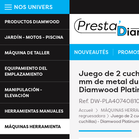
NOS UNIVERS
PRODUCTOS DIAMWOOD
JARDÍN - MOTOS - PISCINA
NOUVEAUTÉS
PROMO
MÁQUINA DE TALLER
EQUIPAMIENTO DEL
Juego de 2 cuchi
EMPLAZAMIENTO
mm de metal dur
Diamwood Plat
MANIPULACIÓN -
ELEVACIÓN
Ref. DW-PLA4074081
Accueil
MÁQUINAS HERRA
HERRAMIENTAS MANUALES
regruesadora
Juego de 2 cuc
cuchillas) - Diamwood Platinum
MÁQUINAS HERRAMIENTA