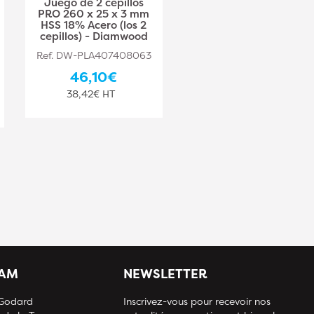
Juego de 2 cepillos
Juego de 2 cepillos
PRO 260 x 25 x 3 mm
PRO 310 x 20 x 2,5
HSS 18% Acero (los 2
mm HSS 18% Acero
cepillos) - Diamwood
(los 2 cepillos) -
Diamwood
Ref. DW-PLA407408063
Ref. DW-PLA407408064
46,10€
48,10€
38,42€ HT
40,08€ HT
IAM
NEWSLETTER
 Godard
Inscrivez-vous pour recevoir nos