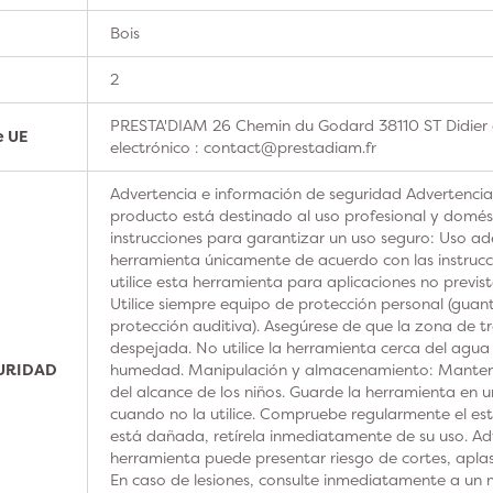
Bois
2
PRESTA'DIAM 26 Chemin du Godard 38110 ST Didier 
e UE
electrónico : contact@prestadiam.fr
Advertencia e información de seguridad Advertencia
producto está destinado al uso profesional y domésti
instrucciones para garantizar un uso seguro: Uso ad
herramienta únicamente de acuerdo con las instrucc
utilice esta herramienta para aplicaciones no previs
Utilice siempre equipo de protección personal (guan
protección auditiva). Asegúrese de que la zona de t
despejada. No utilice la herramienta cerca del agua
GURIDAD
humedad. Manipulación y almacenamiento: Manteng
del alcance de los niños. Guarde la herramienta en u
cuando no la utilice. Compruebe regularmente el est
está dañada, retírela inmediatamente de su uso. Adv
herramienta puede presentar riesgo de cortes, aplas
En caso de lesiones, consulte inmediatamente a un m