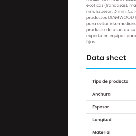
exóticas (frondosas), m
mm. Espesor: 3 mm. Calid
productos DIAMWOOD PLAT
para evitar intermediari
producto de acuerdo con
experto en equipos para
fijas.
Data sheet
Tipo de producto
Anchura
Espesor
Longitud
Material