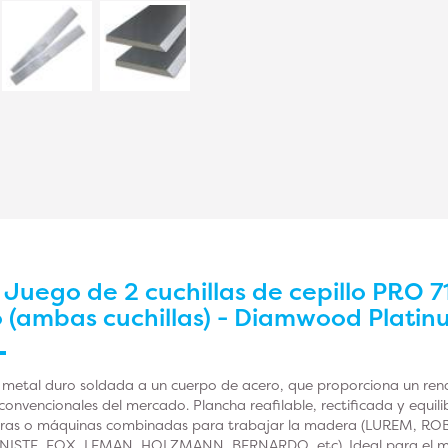
r
Juego de 2 cuchillas de cepillo PRO 
 (ambas cuchillas) - Diamwood Plati
 metal duro soldada a un cuerpo de acero, que proporciona un rendi
onvencionales del mercado. Plancha reafilable, rectificada y equil
doras o máquinas combinadas para trabajar la madera (LUREM, R
NISTE, FOX, LEMAN, HOLZMANN, BERNARDO, etc). Ideal para el 