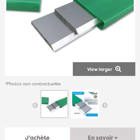
View larger
*Photos non contractuelles
J'achète
En savoir +