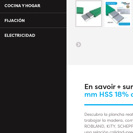
COCINA Y HOGAR
FIJACIÓN
ELECTRICIDAD
En savoir + su
mm HSS 18% ac
Descubra la plancha re
trabajar la madera, co
ROBLAND, KITY, SCHEPP
una relación calidad-p