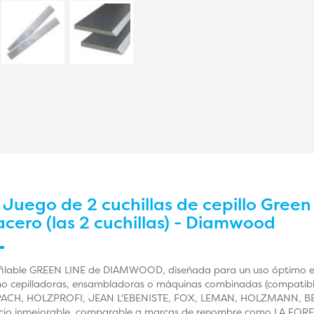
r
Juego de 2 cuchillas de cepillo Green
ero (las 2 cuchillas) - Diamwood
afilable GREEN LINE de DIAMWOOD, diseñada para un uso óptimo e
mo cepilladoras, ensambladoras o máquinas combinadas (compati
ACH, HOLZPROFI, JEAN L'EBENISTE, FOX, LEMAN, HOLZMANN, BERN
recio inmejorable, comparable a marcas de renombre como LA FOR