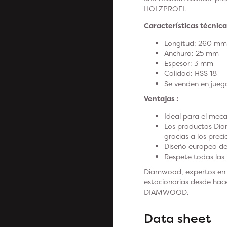
HOLZPROFI.
Características técnica
Longitud: 260 mm
Anchura: 25 mm
Espesor: 3 mm
Calidad: HSS 18
Se venden en juego
Ventajas :
Ideal para el meca
Los productos Dia
gracias a los preci
Diseño europeo de
Respete todas las 
Diamwood, expertos en e
estacionarias desde hace
DIAMWOOD.
Data sheet