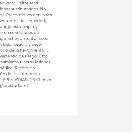
ecuado: Utilice esta
iones suministradas. No
tas. Precauciones generales:
tes, gafas de seguridad,
rabajo está limpia y
 o en condiciones de
a la herramienta fuera
n lugar seguro y seco
ado de la herramienta. Si
ertencia de riesgo: Esta
tamiento u otras lesiones.
édico. Reciclaje y
ción de este producto
os: PRESTA'DIAM 26 Chemin
t@prestadiam.fr