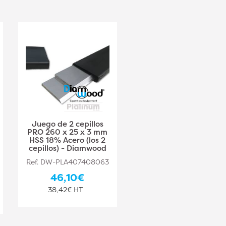
Juego de 2 cepillos
Juego de 2 cepillos
PRO 260 x 25 x 3 mm
PRO 310 x 20 x 2,5
HSS 18% Acero (los 2
mm HSS 18% Acero
cepillos) - Diamwood
(los 2 cepillos) -
Diamwood
Ref. DW-PLA407408063
Ref. DW-PLA407408064
46,10€
48,10€
38,42€ HT
40,08€ HT