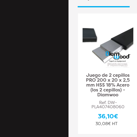
Juego de 2 cepillos
Juego de 2 cepillos
PRO 410 x 25 x 2,5
PRO 200 x 20 x 2,5
mm HSS 18% Acero
mm HSS 18% Acero
(los 2 cepillos) -
(los 2 cepillos) -
Diamwood
Diamwoo
Ref. DW-PLA407408069
Ref. DW-
PLA407408060
64,10€
36,10€
53,42€ HT
30,08€ HT