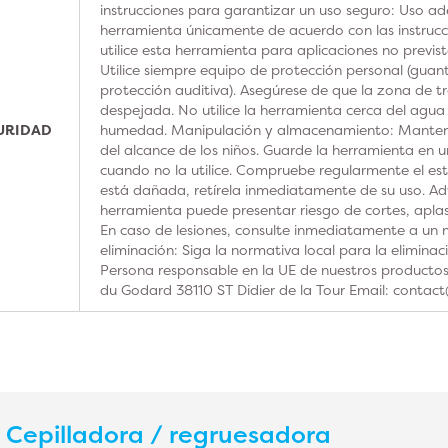
instrucciones para garantizar un uso seguro: Uso ad
herramienta únicamente de acuerdo con las instrucc
utilice esta herramienta para aplicaciones no previs
Utilice siempre equipo de protección personal (guan
protección auditiva). Asegúrese de que la zona de t
despejada. No utilice la herramienta cerca del agua
GURIDAD
humedad. Manipulación y almacenamiento: Manteng
del alcance de los niños. Guarde la herramienta en u
cuando no la utilice. Compruebe regularmente el est
está dañada, retírela inmediatamente de su uso. Adv
herramienta puede presentar riesgo de cortes, aplas
En caso de lesiones, consulte inmediatamente a un m
eliminación: Siga la normativa local para la elimina
Persona responsable en la UE de nuestros product
du Godard 38110 ST Didier de la Tour Email: contac
s
Cepilladora / regruesadora