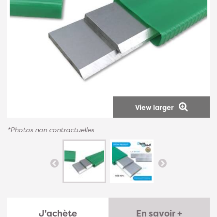
View larger
*Photos non contractuelles
J'achète
En savoir +