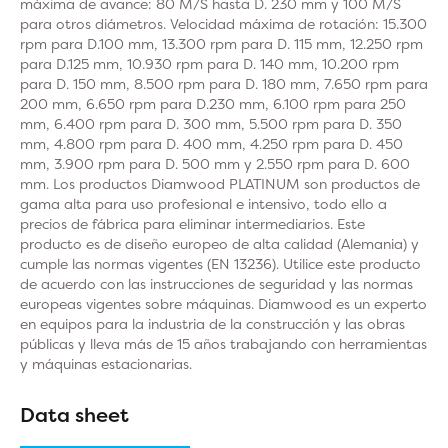
máxima de avance: 80 M/S hasta D. 230 mm y 100 M/S
para otros diámetros. Velocidad máxima de rotación: 15.300
rpm para D.100 mm, 13.300 rpm para D. 115 mm, 12.250 rpm
para D.125 mm, 10.930 rpm para D. 140 mm, 10.200 rpm
para D. 150 mm, 8.500 rpm para D. 180 mm, 7.650 rpm para
200 mm, 6.650 rpm para D.230 mm, 6.100 rpm para 250
mm, 6.400 rpm para D. 300 mm, 5.500 rpm para D. 350
mm, 4.800 rpm para D. 400 mm, 4.250 rpm para D. 450
mm, 3.900 rpm para D. 500 mm y 2.550 rpm para D. 600
mm. Los productos Diamwood PLATINUM son productos de
gama alta para uso profesional e intensivo, todo ello a
precios de fábrica para eliminar intermediarios. Este
producto es de diseño europeo de alta calidad (Alemania) y
cumple las normas vigentes (EN 13236). Utilice este producto
de acuerdo con las instrucciones de seguridad y las normas
europeas vigentes sobre máquinas. Diamwood es un experto
en equipos para la industria de la construcción y las obras
públicas y lleva más de 15 años trabajando con herramientas
y máquinas estacionarias.
Data sheet