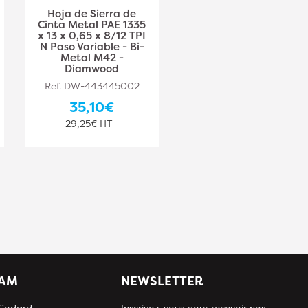
Hoja de Sierra de
Hoja de Sierra de
Cinta Metal PAE 1335
Cinta Metal PAE 1440
x 13 x 0,65 x 8/12 TPI
x 13 x 0,65 x 10/14 TPI
N Paso Variable - Bi-
N Paso Variable - Bi-
Metal M42 -
Metal M42 -
Diamwood
Diamwood
Ref. DW-443445002
Ref. DW-443445003
35,10€
37,10€
29,25€ HT
30,92€ HT
IAM
NEWSLETTER
 Godard
Inscrivez-vous pour recevoir nos