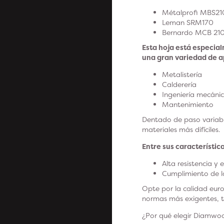
Métalprofi MBS2
Leman SRM170
Bernardo MCB 21
Esta hoja está especial
una gran variedad de a
Metalistería
Calderería
Ingeniería mecáni
Mantenimiento
Dentado de paso variable
materiales más difíciles.
Entre sus característic
Alta resistencia y 
Cumplimiento de l
Opte por la calidad euro
normas más exigentes, to
¿Por qué elegir Diamwo