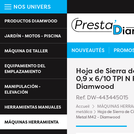
NOS UNIVERS
PRODUCTOS DIAMWOOD
JARDÍN - MOTOS - PISCINA
NOUVEAUTÉS
PROMO
MÁQUINA DE TALLER
EQUIPAMIENTO DEL
Hoja de Sierra d
EMPLAZAMIENTO
0,9 x 6/10 TPI N
Diamwood
MANIPULACIÓN -
ELEVACIÓN
Ref. DW-443445015
Accueil
MÁQUINAS HERRA
HERRAMIENTAS MANUALES
metálica
Hoja de Sierra de Ci
Metal M42 - Diamwood
MÁQUINAS HERRAMIENTA