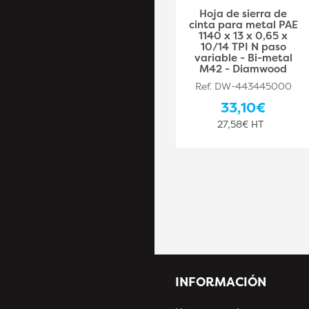
Hoja de sierra de
Hoja de sierra de
cinta para metal PAE
cinta para metal PAE
1638 x 13 x 0,65 x
1140 x 13 x 0,65 x
10/14 TPI N paso
10/14 TPI N paso
variable - Bi-metal
variable - Bi-metal
M42 - Diamwood
M42 - Diamwood
Ref. DW-443445008
Ref. DW-443445000
39,10€
33,10€
32,58€ HT
27,58€ HT
INFORMACIÓN