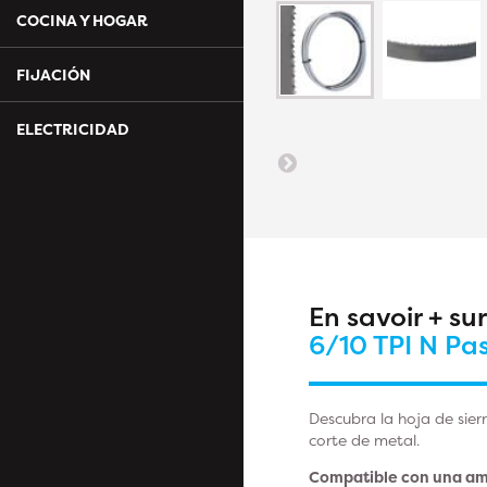
COCINA Y HOGAR
FIJACIÓN
ELECTRICIDAD
En savoir + su
6/10 TPI N Pa
Descubra la hoja de sier
corte de metal.
Compatible con una am