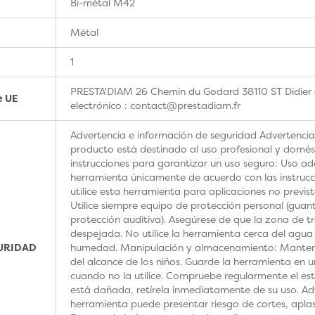
Bi-métal M42
Métal
1
PRESTA'DIAM 26 Chemin du Godard 38110 ST Didier 
e UE
electrónico : contact@prestadiam.fr
Advertencia e información de seguridad Advertencia
producto está destinado al uso profesional y domésti
instrucciones para garantizar un uso seguro: Uso ad
herramienta únicamente de acuerdo con las instrucc
utilice esta herramienta para aplicaciones no previs
Utilice siempre equipo de protección personal (guan
protección auditiva). Asegúrese de que la zona de t
despejada. No utilice la herramienta cerca del agua
GURIDAD
humedad. Manipulación y almacenamiento: Manteng
del alcance de los niños. Guarde la herramienta en u
cuando no la utilice. Compruebe regularmente el est
está dañada, retírela inmediatamente de su uso. Adv
herramienta puede presentar riesgo de cortes, aplas