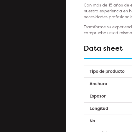
Con más de 15 años de e
nuestra experiencia en 
necesidades profesionale
Transforme su experienc
compruebe usted mismo l
Data sheet
Tipo de producto
Anchura
Espesor
Longitud
No