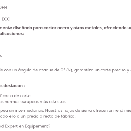
10FH
0 ECO
mente diseñada para cortar acero y otros metales, ofreciendo un
plicaciones:
ca
 con un ángulo de ataque de 0° (N), garantiza un corte preciso y ef
as destacan :
eficacia de corte
as normas europeas más estrictas
pea sin intermediarios. Nuestras hojas de sierra ofrecen un rendimi
do ello a un precio directo de fábrica.
od Expert en Equipement?