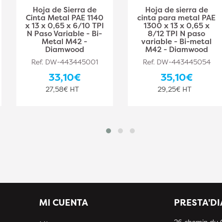
Hoja de Sierra de
Hoja de sierra de
Cinta Metal PAE 1140
cinta para metal PAE
x 13 x 0,65 x 6/10 TPI
1300 x 13 x 0,65 x
N Paso Variable - Bi-
8/12 TPI N paso
Metal M42 -
variable - Bi-metal
Diamwood
M42 - Diamwood
Ref. DW-443445001
Ref. DW-443445054
33,10€
35,10€
27,58€ HT
29,25€ HT
MI CUENTA
PRESTA'D
26 chemin du