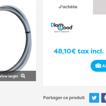
J'achète
48,10€
tax incl.
A
View larger
Partager ce produit