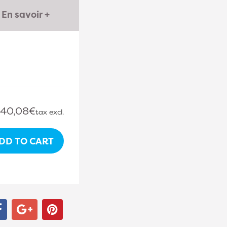
En savoir +
40,08€
tax excl.
DD TO CART