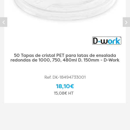
50 Ensaladeras de Cristal Transparente Redondas
2250 ml D. 26 x A. 9 cm Plástico PET Elegante y
Versátil (Reutilizable) - D-Work
Ref. DK-18494733002
88,80€
74,00€ HT