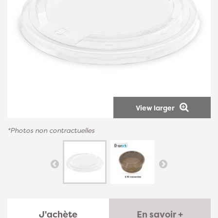
View larger
*Photos non contractuelles
J'achète
En savoir +