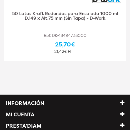
50 Ensaladeras de Cristal Transparente Redondas
2250 ml D. 26 x A. 9 cm Plástico PET Elegante y
Versátil (Reutilizable) - D-Work
Ref. DK-18494733002
88,80€
74,00€ HT
INFORMACIÓN
MI CUENTA
PRESTA'DIAM