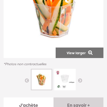
View larger
*Photos non contractuelles
J'achète
En savoir +