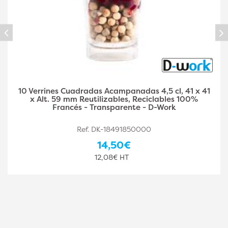
, 41 x 41
40 Verrines Cuadrados Biselados 5 cl 50 x
es 100%
45 mm Reutilizables, Reciclables 100% F
k
Transparente - D-Work
Ref. DK-18491850001
18,90€
15,75€ HT