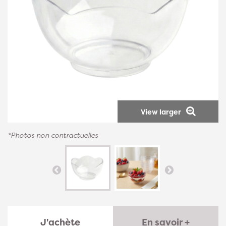
View larger
*Photos non contractuelles
J'achète
En savoir +