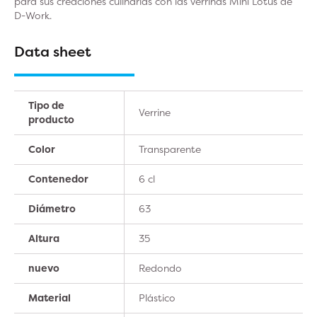
para sus creaciones culinarias con las verrinas Mini Lotus de
D-Work.
Data sheet
Tipo de
Verrine
producto
Color
Transparente
Contenedor
6 cl
Diámetro
63
Altura
35
nuevo
Redondo
Material
Plástico