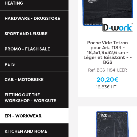
HEATING
HARDWARE - DRUGSTORE
SPORT AND LEISURE
Poche Vide Tetron
pour Art. 1184 -
PROMO - FLASH SALE
18,3x1,9x32,6 cm -
Léger et Résistant - -
BGS
PETS
Ref. BGS-1184-LEER
20,20€
CAR - MOTORBIKE
16,83€ HT
FITTING OUT THE
WORKSHOP - WORKSITE
EPI - WORKWEAR
KITCHEN AND HOME