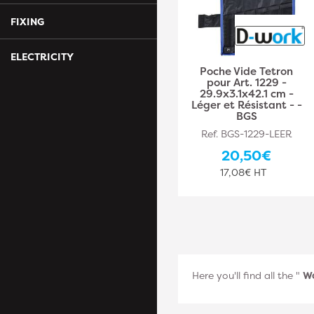
FIXING
ELECTRICITY
Poche Vide Tetron
pour Art. 1229 -
29.9x3.1x42.1 cm -
Léger et Résistant - -
BGS
Ref. BGS-1229-LEER
20,50€
17,08€ HT
Here you'll find all the "
W