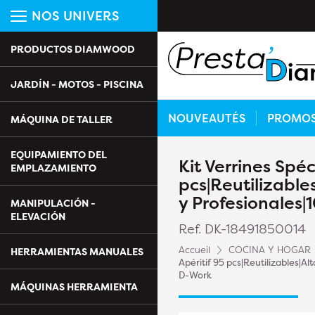
NOS UNIVERS
PRODUCTOS DIAMWOOD
JARDÍN - MOTOS - PISCINA
NOUVEAUTÉS
PROMO
MÁQUINA DE TALLER
EQUIPAMIENTO DEL
Kit Verrines Spéc
EMPLAZAMIENTO
pcs|Reutilizable
y Profesionales
MANIPULACIÓN -
ELEVACIÓN
Ref. DK-18491850014
Accueil
COCINA Y HOGAR
HERRAMIENTAS MANUALES
Apéritif 95 pcs|Reutilizables|A
D-Work
MÁQUINAS HERRAMIENTA