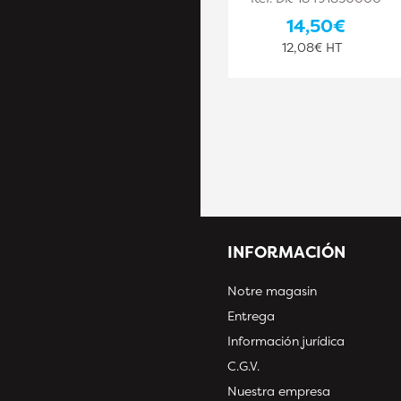
16,20€
14,50€
13,50€ HT
12,08€ HT
INFORMACIÓN
Notre magasin
Entrega
Información jurídica
C.G.V.
Nuestra empresa