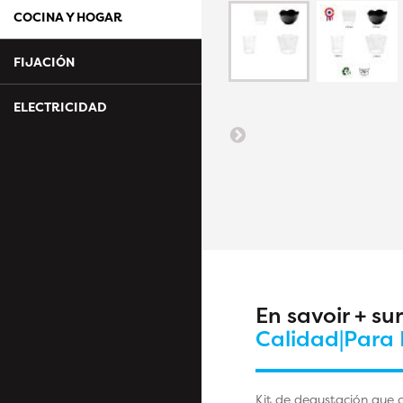
COCINA Y HOGAR
FIJACIÓN
ELECTRICIDAD
En savoir + su
Calidad|Para 
Kit de degustación que c