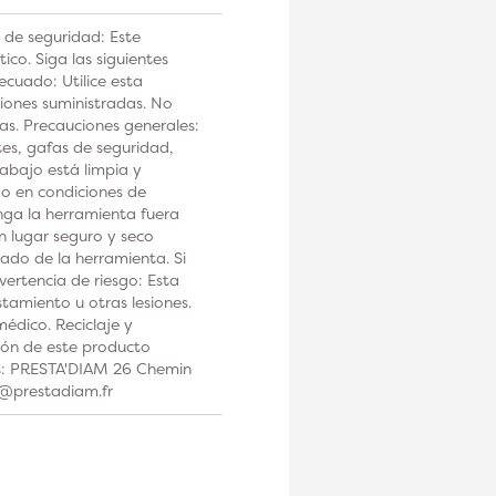
 de seguridad: Este
co. Siga las siguientes
ecuado: Utilice esta
iones suministradas. No
tas. Precauciones generales:
tes, gafas de seguridad,
rabajo está limpia y
 o en condiciones de
a la herramienta fuera
n lugar seguro y seco
ado de la herramienta. Si
ertencia de riesgo: Esta
tamiento u otras lesiones.
édico. Reciclaje y
ción de este producto
os: PRESTA'DIAM 26 Chemin
t@prestadiam.fr