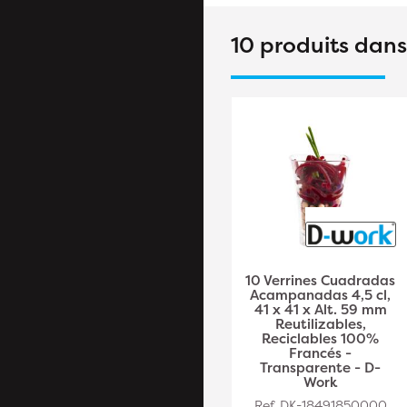
10 produits dan
30 tapas D. 82 x Ht 6
10 Verrines Cuadradas
mm para Bodega 17,5
Acampanadas 4,5 cl,
cl verrines
41 x 41 x Alt. 59 mm
reutilizables,
Reutilizables,
reciclables 100%
Reciclables 100%
francés -
Francés -
Transparente - D-
Transparente - D-
Work
Work
Ref. DK-18491850009
Ref. DK-18491850000