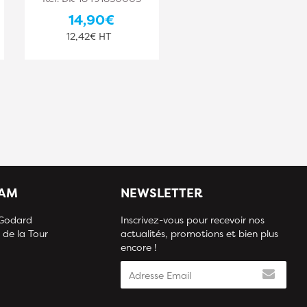
14,90€
19,90€
12,42€ HT
16,58€ HT
IAM
NEWSLETTER
 Godard
Inscrivez-vous pour recevoir nos
 de la Tour
actualités, promotions et bien plus
encore !