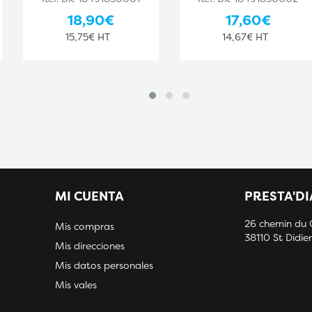
18,90€
17,60€
15,75€ HT
14,67€ HT
MI CUENTA
PRESTA'D
26 chemin du
Mis compras
38110 St Didier
Mis direcciones
Mis datos personales
Mis vales