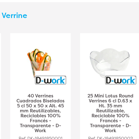
s
Verrine
40 Verrines
25 Mini Lotus Round
Cuadrados Biselados
Verrines 6 cl D.63 x
5 cl 50 x 50 x Alt. 45
Ht. 35 mm
mm Reutilizables,
Reutilizable,
Reciclables 100%
Reciclable 100%
Francés -
Francés -
Transparente - D-
Transparente - D-
Work
Work
Ref. DK-18491850001
Ref. DK-18491850002