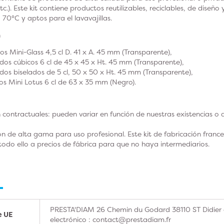
.). Este kit contiene productos reutilizables, reciclables, de diseño
a 70°C y aptos para el lavavajillas.
n
os Mini-Glass 4,5 cl D. 41 x A. 45 mm (Transparente),
dos cúbicos 6 cl de 45 x 45 x Ht. 45 mm (Transparente),
dos biselados de 5 cl, 50 x 50 x Ht. 45 mm (Transparente),
os Mini Lotus 6 cl de 63 x 35 mm (Negro).
n contractuales: pueden variar en función de nuestras existencias o 
n de alta gama para uso profesional. Este kit de fabricación franc
 todo ello a precios de fábrica para que no haya intermediarios.
PRESTA'DIAM 26 Chemin du Godard 38110 ST Didier 
e UE
electrónico : contact@prestadiam.fr