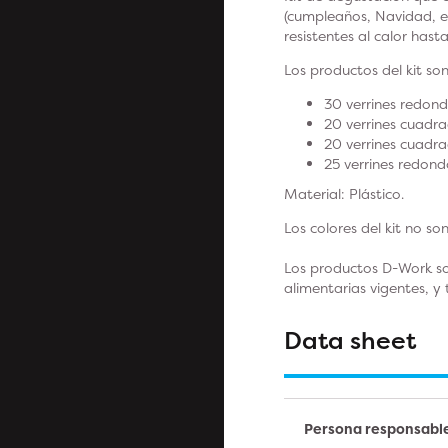
(cumpleaños, Navidad, etc
resistentes al calor hast
Los productos del kit so
30 verrines redond
20 verrines cuadra
20 verrines cuadra
25 verrines redond
Material: Plástico.
Los colores del kit no so
Los productos D-Work so
alimentarias vigentes, y
Data sheet
Persona responsabl