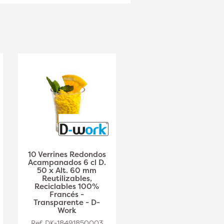
10 Verrines Redondos
40 verrines cónicos
Acampanados 6 cl D.
cuadrados 6 cl, 50 x
50 x Alt. 60 mm
50 x Ht. 45 mm
Reutilizables,
reutilizables,
Reciclables 100%
reciclables 100%
Francés -
francés -
Transparente - D-
Transparente - D-
Work
Work
Ref. DK-18491850003
Ref. DK-18491850004