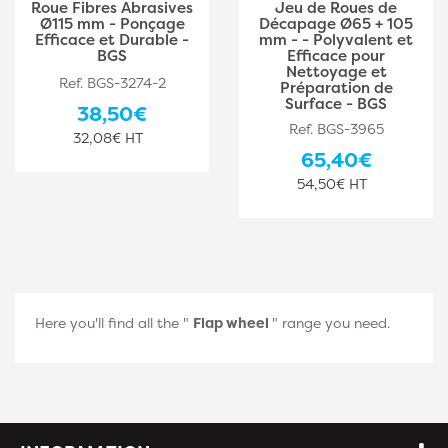
Roue Fibres Abrasives
Jeu de Roues de
Ø115 mm - Ponçage
Décapage Ø65 + 105
Efficace et Durable -
mm - - Polyvalent et
BGS
Efficace pour
Nettoyage et
Ref. BGS-3274-2
Préparation de
Surface - BGS
38,50€
Ref. BGS-3965
32,08€ HT
65,40€
54,50€ HT
Here you'll find all the "
Flap wheel
" range you need.