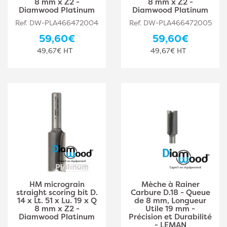
8 mm x Z2 -
8 mm x Z2 -
Diamwood Platinum
Diamwood Platinum
Ref. DW-PLA466472004
Ref. DW-PLA466472005
59,60€
59,60€
49,67€ HT
49,67€ HT
HM micrograin
Mèche à Rainer
straight scoring bit D.
Carbure D.18 - Queue
14 x Lt. 51 x Lu. 19 x Q
de 8 mm, Longueur
8 mm x Z2 -
Utile 19 mm -
Diamwood Platinum
Précision et Durabilité
- LEMAN