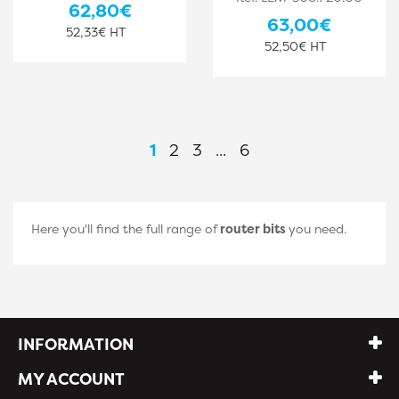
62,80€
63,00€
52,33€ HT
52,50€ HT
1
2
3
...
6
Here you'll find the full range of
router bits
you need.
INFORMATION
MY ACCOUNT