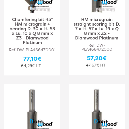
Chamfering bit 45°
HM micrograin
HM micrograin +
straight scoring bit D.
bearing D. 30 x Lt. 53
7 x Lt. 57 x Lu. 19 x Q
x Lu. 10 x Q 8 mm x
8 mm x Z2 -
Z3 - Diamwood
Diamwood Platinum
Platinum
Ref. DW-
PLA466472000
Ref. DW-PLA466470001
57,20€
77,10€
47,67€ HT
64,25€ HT