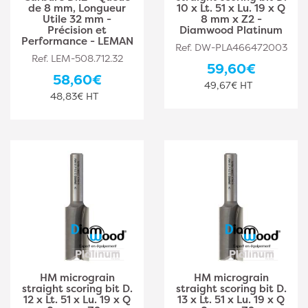
de 8 mm, Longueur
10 x Lt. 51 x Lu. 19 x Q
Utile 32 mm -
8 mm x Z2 -
Précision et
Diamwood Platinum
Performance - LEMAN
Ref. DW-PLA466472003
Ref. LEM-508.712.32
59,60€
58,60€
49,67€ HT
48,83€ HT
HM micrograin
HM micrograin
straight scoring bit D.
straight scoring bit D.
12 x Lt. 51 x Lu. 19 x Q
13 x Lt. 51 x Lu. 19 x Q