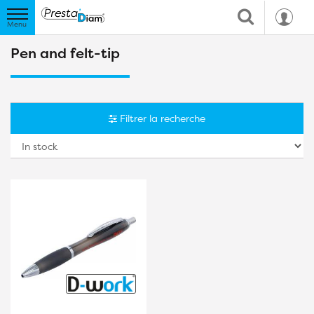
Pen and felt-tip
Filtrer la recherche
So
b