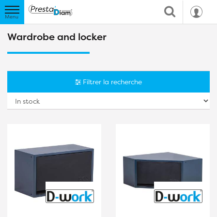
Wardrobe and locker
Filtrer la recherche
So
b