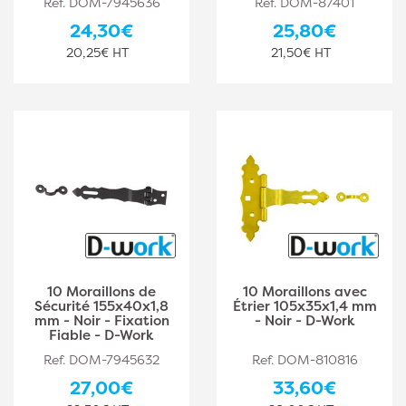
Ref. DOM-7945636
Ref. DOM-87401
24,30€
25,80€
20,25€ HT
21,50€ HT
10 Moraillons de
10 Moraillons avec
Sécurité 155x40x1,8
Étrier 105x35x1,4 mm
mm - Noir - Fixation
- Noir - D-Work
Fiable - D-Work
Ref. DOM-7945632
Ref. DOM-810816
27,00€
33,60€