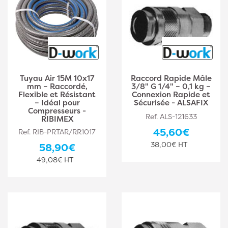
Tuyau Air 15M 10x17
Raccord Rapide Mâle
mm – Raccordé,
3/8" G 1/4" – 0,1 kg –
Flexible et Résistant
Connexion Rapide et
– Idéal pour
Sécurisée - ALSAFIX
Compresseurs -
Ref. ALS-121633
RIBIMEX
45,60€
Ref. RIB-PRTAR/RR1017
38,00€ HT
58,90€
49,08€ HT