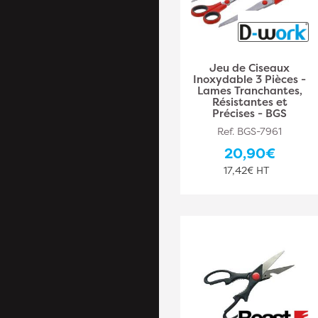
Jeu de Ciseaux
Inoxydable 3 Pièces -
Lames Tranchantes,
Résistantes et
Précises - BGS
Ref. BGS-7961
20,90€
17,42€ HT