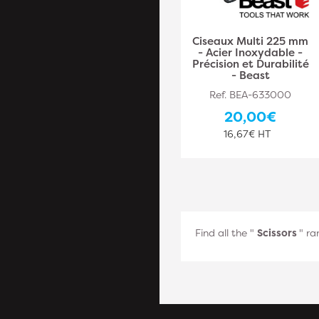
Ciseaux Multi 225 mm
- Acier Inoxydable -
Précision et Durabilité
- Beast
Ref. BEA-633000
20,00€
16,67€ HT
Find all the "
Scissors
" ra