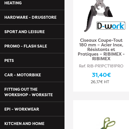
HEATING
HARDWARE - DRUGSTORE
SPORT AND LEISURE
Ciseaux Coupe-Tout
180 mm – Acier Inox,
PROMO - FLASH SALE
Résistants et
Pratiques – RIBIMEX -
RIBIMEX
PETS
Ref. RIB-PR1PCT181PRO
31,40€
CAR - MOTORBIKE
26,17€ HT
FITTING OUT THE
WORKSHOP - WORKSITE
EPI - WORKWEAR
KITCHEN AND HOME