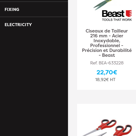
FIXING
ELECTRICITY
Ciseaux de Tailleur
216 mm - Acier
Inoxydable,
Professionnel -
Précision et Durabilité
- Beast
Ref. BEA-633228
22,70€
18,92€ HT