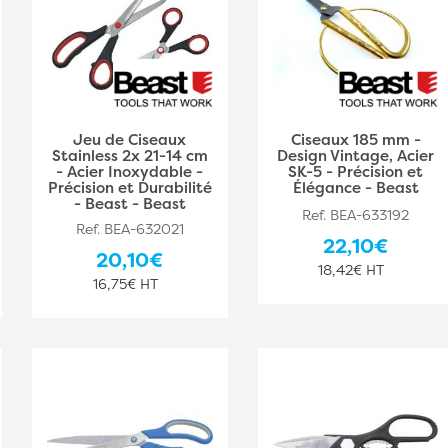
Jeu de Ciseaux
Ciseaux 185 mm -
Stainless 2x 21-14 cm
Design Vintage, Acier
- Acier Inoxydable -
SK-5 - Précision et
Précision et Durabilité
Élégance - Beast
- Beast - Beast
Ref. BEA-633192
Ref. BEA-632021
22,10€
20,10€
18,42€ HT
16,75€ HT