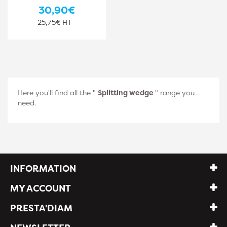
30,90€
25,75€ HT
Here you'll find all the "
Splitting wedge
" range you
need.
INFORMATION
MY ACCOUNT
PRESTA'DIAM