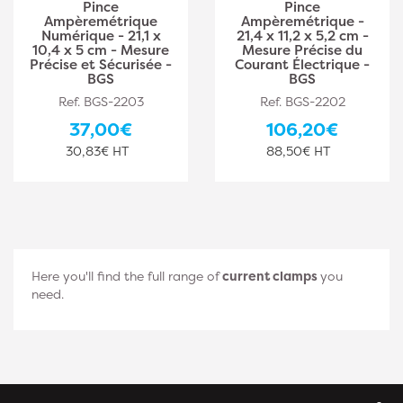
Pince
Pince
Ampèremétrique
Ampèremétrique -
Numérique - 21,1 x
21,4 x 11,2 x 5,2 cm -
10,4 x 5 cm - Mesure
Mesure Précise du
Précise et Sécurisée -
Courant Électrique -
BGS
BGS
Ref. BGS-2203
Ref. BGS-2202
37,00€
106,20€
30,83€ HT
88,50€ HT
Here you'll find the full range of
current clamps
you
need.