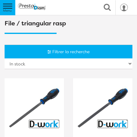
File / triangular rasp
Filtrer la recherche
So
b