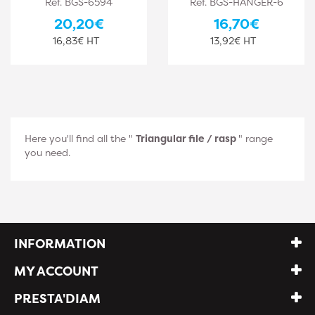
Ref. BGS-6594
Ref. BGS-HANGER-6
20,20€
16,70€
16,83€ HT
13,92€ HT
Here you'll find all the "
Triangular file / rasp
" range
you need.
INFORMATION
MY ACCOUNT
PRESTA'DIAM