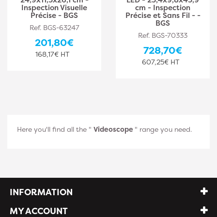
Inspection Visuelle
cm - Inspection
Précise - BGS
Précise et Sans Fil - -
BGS
Ref. BGS-63247
Ref. BGS-70333
201,80€
728,70€
168,17€ HT
607,25€ HT
Here you'll find all the "
Videoscope
" range you need.
INFORMATION
MY ACCOUNT