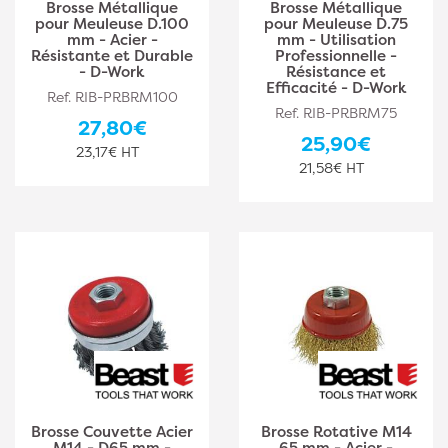
Brosse Métallique
Brosse Métallique
pour Meuleuse D.100
pour Meuleuse D.75
mm - Acier -
mm - Utilisation
Résistante et Durable
Professionnelle -
- D-Work
Résistance et
Efficacité - D-Work
Ref. RIB-PRBRM100
Ref. RIB-PRBRM75
27,80€
25,90€
23,17€ HT
21,58€ HT
Brosse Couvette Acier
Brosse Rotative M14
M14 - D65 mm -
65 mm - Acier -