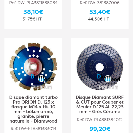
Ref. DW-PLA3811638034
Ref. DW-381387006
38,10€
53,40€
31,75€ HT
44,50€ HT
Disque diamant turbo
Disque Diamant SURF
Pro ORION D. 125 x
& CUT pour Couper et
flasque M14 x Ht. 10
Meuler D.125 Al. 22,23
mm - béton armé,
mm - Grès Cérame
granite, pierre
Ref. DW-PLA381384012
naturelle - Diamwood
99,20€
Ref. DW-PLA381383013