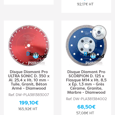
92,17€ HT
Disque Diamant Pro
Disque Diamant Pro
ULTRA SONIC D. 350 x
SCORPION D. 125 x
Al. 25,4 x Ht. 10 mm -
Flasque M14 x Ht. 8,5
Tuile, Granit, Béton
x Ép. 1,3 mm - Grès
Armé - Diamwood
Cérame, Granite,
Marbre - Diamwood
Ref. DW-PLA381383007
Ref. DW-PLA381384002
199,10€
68,50€
165,92€ HT
57,08€ HT