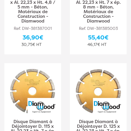
x Al. 22,23 x Ht. 4,8 /
Al. 22,23 x Ht. 7 x ép.
5 mm - Béton,
8 mm - Béton,
Matériaux de
Matériaux de
Construction -
Construction -
Diamwood
Diamwood
Ref. DW-381387001
Ref. DW-381385003
36,90€
55,40€
30,75€ HT
46,17€ HT
Disque Diamant à
Disque Diamant à
Déjointoyer D. 115 x
Déjointoyer D. 125 x
Al. 22,23 x Ht. 7 x ép.
Al. 22,23 x Ht. 7 x ép.