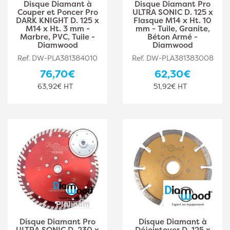
Disque Diamant à
Disque Diamant Pro
Couper et Poncer Pro
ULTRA SONIC D. 125 x
DARK KNIGHT D. 125 x
Flasque M14 x Ht. 10
M14 x Ht. 3 mm -
mm - Tuile, Granite,
Marbre, PVC, Tuile -
Béton Armé -
Diamwood
Diamwood
Ref. DW-PLA381384010
Ref. DW-PLA381383008
76,70€
62,30€
63,92€ HT
51,92€ HT
Disque Diamant Pro
Disque Diamant à
ULTRA SONIC D. 230 x
Déjointoyer D. 125 x