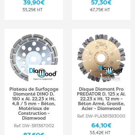
39,90€
57,30€
33,25€ HT
47,75€ HT
Plateau de Surfaçage
Disque Diamant Pro
Diamanté DINO D.
PREDATOR D. 125 x Al.
180 x Al. 22,23 x Ht.
22,23 x Ht. 12 mm -
4,8 / 5 mm - Béton,
Béton Armé, Granite,
Matériaux de
Acier - Diamwood
Construction -
Ref. DW-PLA381383000
Diamwood
64,10€
Ref. DW-381387002
53,42€ HT
87,60€