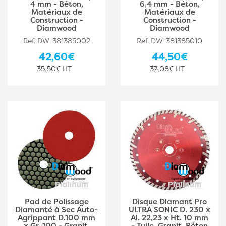
4 mm - Béton,
6,4 mm - Béton,
Matériaux de
Matériaux de
Construction -
Construction -
Diamwood
Diamwood
Ref. DW-381385002
Ref. DW-381385010
42,60€
44,50€
35,50€ HT
37,08€ HT
Pad de Polissage
Disque Diamant Pro
Diamanté à Sec Auto-
ULTRA SONIC D. 230 x
Agrippant D.100 mm
Al. 22,23 x Ht. 10 mm
x Gr. 100 - Granit,
- Tuile, Granit, Béton