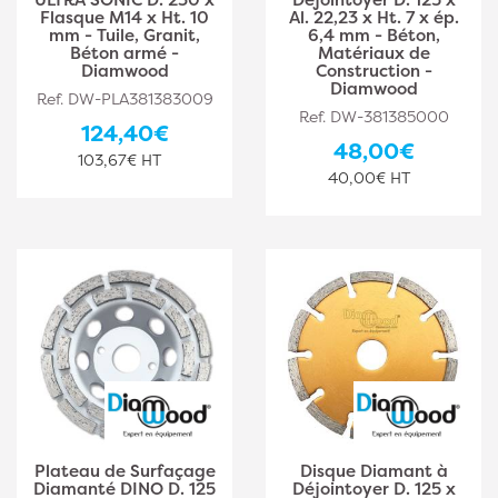
Flasque M14 x Ht. 10
Al. 22,23 x Ht. 7 x ép.
mm - Tuile, Granit,
6,4 mm - Béton,
Béton armé -
Matériaux de
Diamwood
Construction -
Diamwood
Ref. DW-PLA381383009
Ref. DW-381385000
124,40€
48,00€
103,67€ HT
40,00€ HT
Plateau de Surfaçage
Disque Diamant à
Diamanté DINO D. 125
Déjointoyer D. 125 x