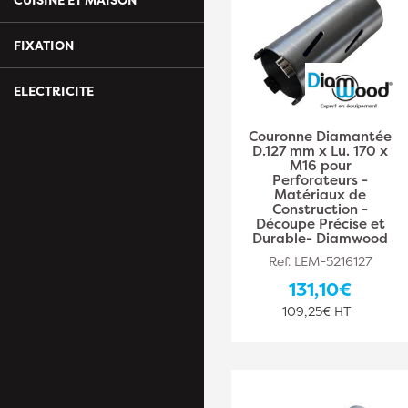
FIXATION
ELECTRICITE
Couronne Diamantée
D.127 mm x Lu. 170 x
M16 pour
Perforateurs -
Matériaux de
Construction -
Découpe Précise et
Durable- Diamwood
Ref. LEM-5216127
131,10€
109,25€ HT