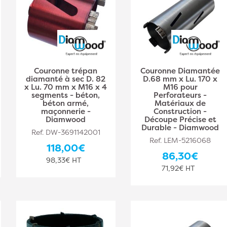
Couronne trépan
Couronne Diamantée
diamanté à sec D. 82
D.68 mm x Lu. 170 x
x Lu. 70 mm x M16 x 4
M16 pour
segments - béton,
Perforateurs -
béton armé,
Matériaux de
maçonnerie -
Construction -
Diamwood
Découpe Précise et
Durable - Diamwood
Ref. DW-3691142001
Ref. LEM-5216068
118,00€
86,30€
98,33€ HT
71,92€ HT