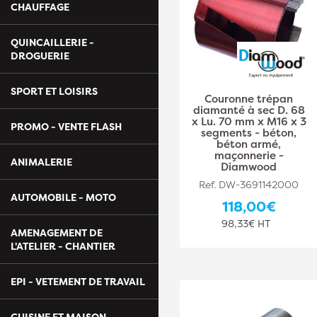
CHAUFFAGE
QUINCAILLERIE -
DROGUERIE
SPORT ET LOISIRS
Couronne trépan
diamanté à sec D. 68
x Lu. 70 mm x M16 x 3
PROMO - VENTE FLASH
segments - béton,
béton armé,
maçonnerie -
ANIMALERIE
Diamwood
Ref. DW-3691142000
AUTOMOBILE - MOTO
118,00€
98,33€ HT
AMENAGEMENT DE
L'ATELIER - CHANTIER
EPI - VETEMENT DE TRAVAIL
CUISINE ET MAISON