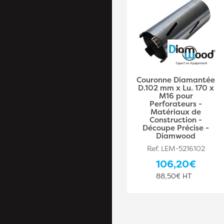
Couronne Diamantée
D.102 mm x Lu. 170 x
M16 pour
Perforateurs -
Matériaux de
Construction -
Découpe Précise -
Diamwood
Ref. LEM-5216102
106,20€
88,50€ HT