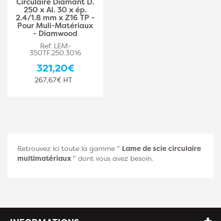
Circulaire Diamant D.
250 x Al. 30 x ép.
2.4/1.8 mm x Z16 TP -
Pour Muli-Matériaux
- Diamwood
Ref. LEM-
350TF.250.3016
321,20€
267,67€ HT
Retrouvez ici toute la gamme "
Lame de scie circulaire
multimatériaux
" dont vous avez besoin.