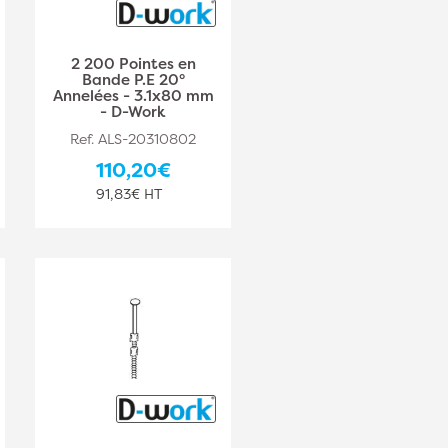
2 200 Pointes en
Bande P.E 20°
Annelées - 3.1x80 mm
- D-Work
Ref. ALS-20310802
110,20€
91,83€ HT