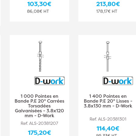
103,30€
213,80€
86,08€ HT
178,17€ HT
1 000 Pointes en
1 400 Pointes en
Bande P.E 20° Carrées
Bande P.E 20° Lisses -
Torsadées
3.8x130 mm - D-Work
Galvanisées - 3.8x120
mm - D-Work
Ref. ALS-20381301
Ref. ALS-20381207
114,40€
175,20€
95,33€ HT