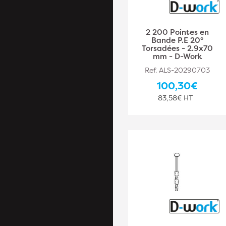
2 200 Pointes en
Bande P.E 20°
Torsadées - 2.9x70
mm - D-Work
Ref. ALS-20290703
100,30€
83,58€ HT