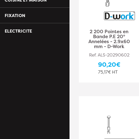
FIXATION
ELECTRICITE
2 200 Pointes en
Bande P.E 20°
Annelées - 2.9x60
mm - D-Work
Ref. ALS-20290602
90,20€
75,17€ HT