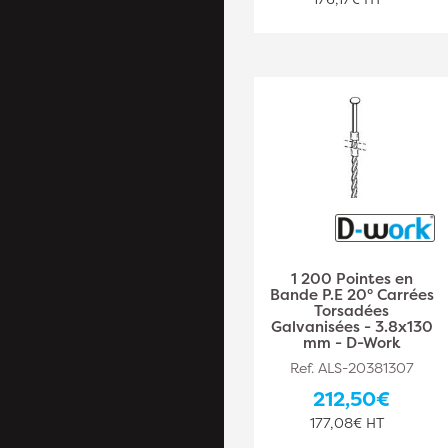
1 200 Pointes en
Bande P.E 20° Carrées
Torsadées
Galvanisées - 3.8x130
mm - D-Work
Ref. ALS-20381307
212,50€
177,08€ HT