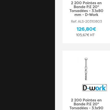
2 200 Pointes en
Bande P.E 20°
Torsadées - 3.1x80
mm - D-Work
Ref. ALS-20310803
126,80€
105,67€ HT
2 200 Pointes en
Bande P.E 20°
Torsadées - 3.1x90