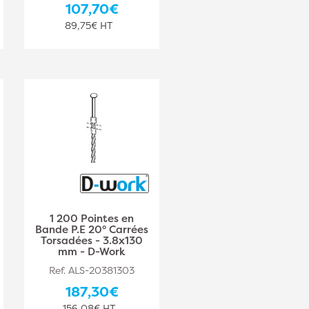
107,70€
89,75€ HT
1 200 Pointes en
Bande P.E 20° Carrées
Torsadées - 3.8x130
mm - D-Work
Ref. ALS-20381303
187,30€
156,08€ HT