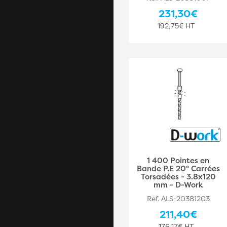
231,30€
192,75€ HT
1 400 Pointes en
Bande P.E 20° Carrées
Torsadées - 3.8x120
mm - D-Work
Ref. ALS-20381203
211,40€
176,17€ HT