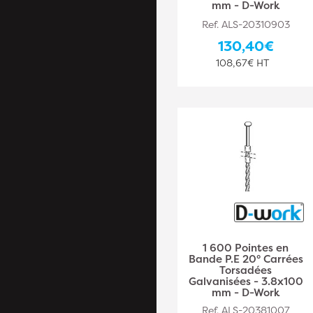
mm - D-Work
Ref. ALS-20310903
130,40€
108,67€ HT
1 600 Pointes en
Bande P.E 20° Carrées
Torsadées
Galvanisées - 3.8x100
mm - D-Work
Ref. ALS-20381007