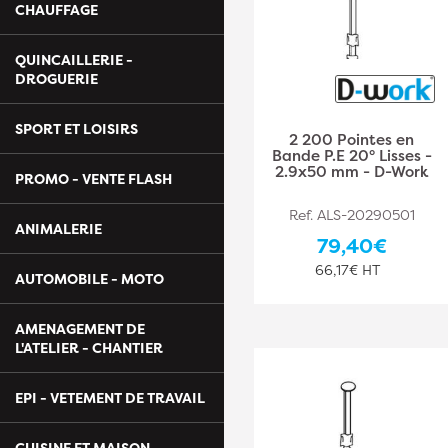
CHAUFFAGE
QUINCAILLERIE -
DROGUERIE
SPORT ET LOISIRS
2 200 Pointes en
Bande P.E 20° Lisses -
2.9x50 mm - D-Work
PROMO - VENTE FLASH
Ref. ALS-20290501
ANIMALERIE
79,40€
66,17€ HT
AUTOMOBILE - MOTO
AMENAGEMENT DE
L'ATELIER - CHANTIER
EPI - VETEMENT DE TRAVAIL
CUISINE ET MAISON