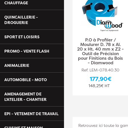
CHAUFFAGE
QUINCAILLERIE -
DROGUERIE
SPORT ET LOISIRS
P.O à Profiler /
Moulurer D. 78 x Al.
20 x Ht. 40 mm x Z2 -
PROMO - VENTE FLASH
Outil de Précision
pour Finitions du Bois
- Diamwood
ANIMALERIE
Ref. LEM-078.40.30
177,90€
AUTOMOBILE - MOTO
148,25€ HT
AMENAGEMENT DE
L'ATELIER - CHANTIER
EPI - VETEMENT DE TRAVAIL
Retrouvez ici toute la g
CUISINE ET MAISON