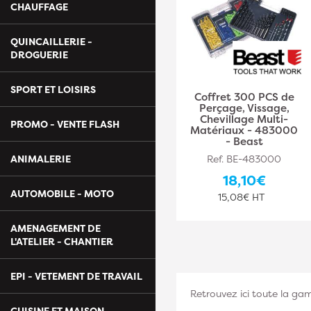
CHAUFFAGE
QUINCAILLERIE -
DROGUERIE
SPORT ET LOISIRS
Coffret 300 PCS de
Perçage, Vissage,
Chevillage Multi-
PROMO - VENTE FLASH
Matériaux - 483000
- Beast
ANIMALERIE
Ref. BE-483000
18,10€
AUTOMOBILE - MOTO
15,08€ HT
AMENAGEMENT DE
L'ATELIER - CHANTIER
EPI - VETEMENT DE TRAVAIL
Retrouvez ici toute la g
CUISINE ET MAISON